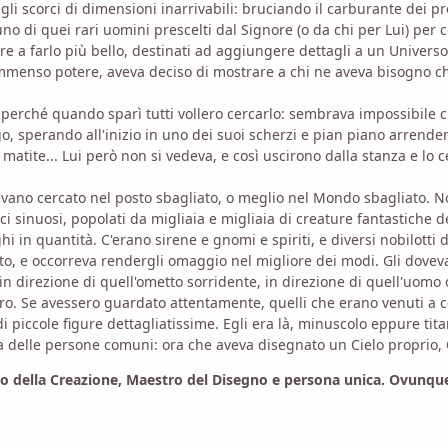
gli scorci di dimensioni inarrivabili: bruciando il carburante dei pr
no di quei rari uomini prescelti dal Signore (o da chi per Lui) per 
re a farlo più bello, destinati ad aggiungere dettagli a un Univers
immenso potere, aveva deciso di mostrare a chi ne aveva bisogno ch
 perché quando sparì tutti vollero cercarlo: sembrava impossibile c
o, sperando all'inizio in uno dei suoi scherzi e pian piano arrenden
i, matite... Lui però non si vedeva, e così uscirono dalla stanza e l
evano cercato nel posto sbagliato, o meglio nel Mondo sbagliato. No
ici sinuosi, popolati da migliaia e migliaia di creature fantastiche 
hi in quantità. C'erano sirene e gnomi e spiriti, e diversi nobilotti 
to, e occorreva rendergli omaggio nel migliore dei modi. Gli doveva
in direzione di quell'ometto sorridente, in direzione di quell'uomo
rro. Se avessero guardato attentamente, quelli che erano venuti a ce
i piccole figure dettagliatissime. Egli era là, minuscolo eppure tita
mitata delle persone comuni: ora che aveva disegnato un Cielo proprio
o della Creazione, Maestro del Disegno e persona unica. Ovunque 