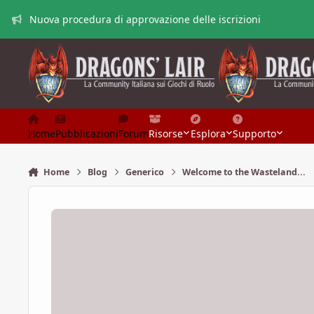
Vai al contenuto
Nuova procedura di approvazione delle iscrizioni
Home
Pubblicazioni
Forum
Risorse
Esplora
Supporto
Home
Blog
Generico
Welcome to the Wasteland...