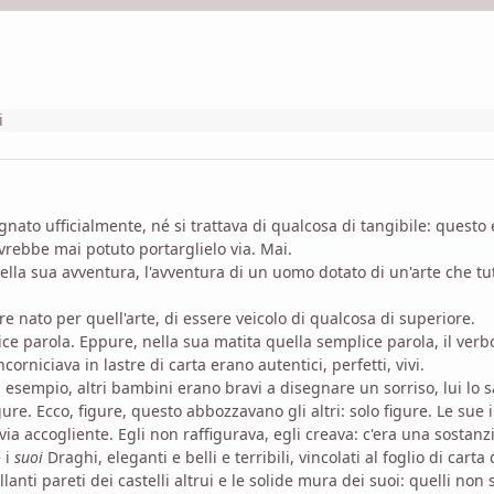
i
nato ufficialmente, né si trattava di qualcosa di tangibile: questo
rebbe mai potuto portarglielo via. Mai.
ella sua avventura, l'avventura di un uomo dotato di un'arte che t
e nato per quell'arte, di essere veicolo di qualcosa di superiore.
lice parola. Eppure, nella sua matita quella semplice parola, il ver
corniciava in lastre di carta erano autentici, perfetti, vivi.
d esempio, altri bambini erano bravi a disegnare un sorriso, lui lo 
igure. Ecco, figure, questo abbozzavano gli altri: solo figure. Le sue
ia accogliente. Egli non raffigurava, egli creava: c'era una sostanzi
 i
suoi
Draghi, eleganti e belli e terribili, vincolati al foglio di c
llanti pareti dei castelli altrui e le solide mura dei suoi: quelli non