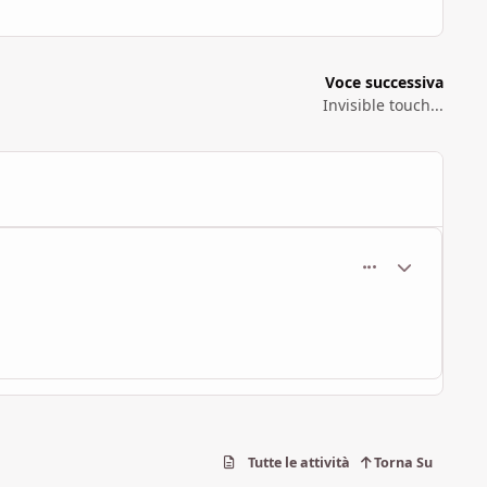
Voce successiva
Invisible touch...
comment_1030
Statistiche Au
Tutte le attività
Torna Su