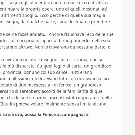
opri sogni egli alimentava una fornace di creatività, o
continuare la propria opera, uno di quelli destinati ad
o altrimenti spoglio. Ecco perché di quella sua magia
e i sogni, da qualche parte, sono destinati a prendere
he se ne fosse andato... Ancora risuonava l'eco delle sue
dosi alla propria incapacità di raggiungerlo: nella sua
o cercarono altrove. Non lo trovarono da nessuna parte, e
n avevano notato il disegno sulla scrivania, non si
delle più disparate. Su quel foglio di carta, un grandioso
di provincia, ognuno col suo calice. Tutti erano
no moltissimo, gli dovevano tutto: gli dovevano la loro
 dotato di due maestose ali di fenice, un grandioso
rcarlo si sarebbero accorti della familiarità di quel
nico tra le sue creazioni, incontrastato imperatore della
, Claudio poteva volare finalmente senza limite alcuno.
tu sia ora, possa la Fenice accompagnarti.