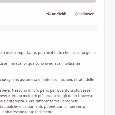
Condividi
Follower
 era molto importante, perché il fatto che nessuno glielo
utti ammiravano, qualcuno invidiava, moltissimi
bo
disegnare
, assumeva infinite declinazioni: i tratti delle
sapeva. Nessuno di loro però, per quanto si sforzasse,
 invece, erano molto di più, erano ritagli di un Universo
ale differenza. C'era differenza tra i draghetti
arta da qualche incantamento potentissimo, non certo
 si abbattevano tanto facilmente...