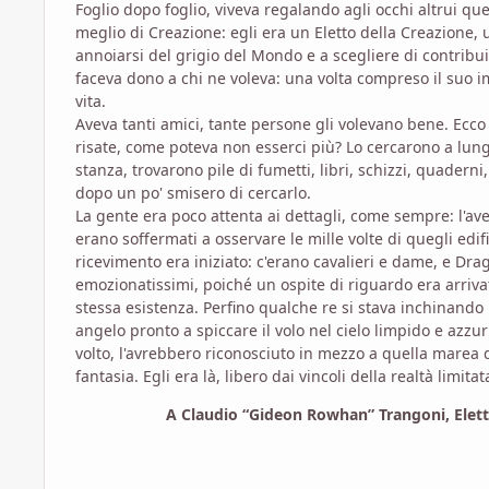
Foglio dopo foglio, viveva regalando agli occhi altrui que
meglio di Creazione: egli era un Eletto della Creazione, u
annoiarsi del grigio del Mondo e a scegliere di contribui
faceva dono a chi ne voleva: una volta compreso il suo 
vita.
Aveva tanti amici, tante persone gli volevano bene. Ecco
risate, come poteva non esserci più? Lo cercarono a lung
stanza, trovarono pile di fumetti, libri, schizzi, quadern
dopo un po' smisero di cercarlo.
La gente era poco attenta ai dettagli, come sempre: l'av
erano soffermati a osservare le mille volte di quegli edif
ricevimento era iniziato: c'erano cavalieri e dame, e Drag
emozionatissimi, poiché un ospite di riguardo era arriva
stessa esistenza. Perfino qualche re si stava inchinando 
angelo pronto a spiccare il volo nel cielo limpido e azzu
volto, l'avrebbero riconosciuto in mezzo a quella marea d
fantasia. Egli era là, libero dai vincoli della realtà li
A Claudio “Gideon Rowhan” Trangoni, Elett