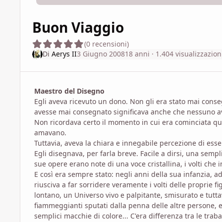
Buon Viaggio
(0 recensioni)
Di
Aerys II
3 Giugno 2008
18 anni
· 1.404 visualizzazion
Maestro del Disegno
Egli aveva ricevuto un dono. Non gli era stato mai conseg
avesse mai consegnato significava anche che nessuno av
Non ricordava certo il momento in cui era cominciata qu
amavano.
Tuttavia, aveva la chiara e innegabile percezione di esser
Egli disegnava, per farla breve. Facile a dirsi, una semp
sue opere erano note di una voce cristallina, i volti che in
E così era sempre stato: negli anni della sua infanzia, a
riusciva a far sorridere veramente i volti delle proprie f
lontano, un Universo vivo e palpitante, smisurato e tuttav
fiammeggianti sputati dalla penna delle altre persone, e
semplici macchie di colore... C'era differenza tra le traba