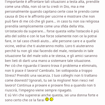
l'importante è affrontare tali situazioni a testa alta, prendile
come una sfida, non sò se tu credi in Dio, ma a me
personalmente quando capitano certe cose le prendo come
causa di Dio e le affronto per uscirne e mostrare che non
può fare di me ciò che gli pare... in caso tu non sia religiosa
prendila semplicemente come una sfida della Vita.
Un'ostacolo da superare... forse questa volta l'ostacolo è più
alto del solito e con le tue forze solamente non ce la potrai
fare, in tal caso chiedi aiuto... alle persone care e a quelle
vicine, vedrai che ti aiuteranno molto. Loro ti aiuteranno
perchè tu non gli stai facendo del male, restando in tale
situazione fai del male solo a te stessa, e gli amici saranno
ben lieti di darti una mano a sistemare tale situazione.
Per ciò che riguarda il lavoro trova il problema e eliminalo,
non ti piace il lavoro? Cambialo. Sei sottoposta a troppo
Stress? Prenditi una vacanza. I tuoi colleghi non ti trattano
come dovresti? Ignorali, tu sei la migliore! Non riesci nel
lavoro? Continua a provare e provare fino a quando non ti
riuscirà, l'impegno viene sempre ripagato.
E sù Viri che supererai anche questa, sei una donna forte e
sono certo che ce la farai