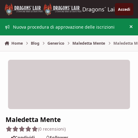
Vai al contenuto
Dragons´ Lair
Accedi
Nuova procedura di approvazione delle iscrizioni
Nas
Home
Blog
Generico
Maledetta Mente
Maledetta M
Maledetta Mente
(0 recensioni)
Condividi
Follower