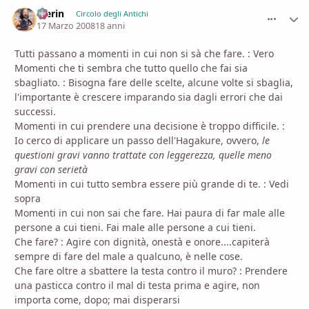
Merin
comment_
Stati
Circolo degli Antichi
17 Marzo 2008
18 anni
Tutti passano a momenti in cui non si sà che fare. :
Vero
Momenti che ti sembra che tutto quello che fai sia
sbagliato. :
Bisogna fare delle scelte, alcune volte si sbaglia,
l'importante è crescere imparando sia dagli errori che dai
successi.
Momenti in cui prendere una decisione è troppo diffi
ci
le. :
Io cerco di applicare un passo dell'Hagakure, ovvero,
le
questioni gravi vanno trattate con leggerezza, quelle meno
gravi con serietà
Momenti in cui tutto sembra essere più grande di te. :
Vedi
sopra
Momenti in cui non sai che fare. Hai paura di far male alle
persone a cui tieni. Fai male alle persone a cui tieni.
Che fare? :
Agire con dignità, onestà e onore....capiterà
sempre di fare del male a qualcuno, è nelle cose.
Che fare oltre a sbattere la testa contro il muro? :
Prendere
una pasticca contro il mal di testa prima e agire, non
importa come, dopo; mai disperarsi