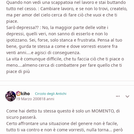
Quando non vedi una scappatoia nel lavoro e stai buttando
tutto nel cesso. :
Cambiare lavoro, e se non lo trovi, createlo,
ma per amor del cielo cerca di fare ciò che vuoi e che ti
piace.
Sarò depressa?? :
No, la maggior parte delle volte i
depressi, quelli veri, non sanno di esserlo e non lo
ipotizzano. Sei, forse, solo stanca e frustrata. Pensa al tuo
bene, gurda te stessa a come e dove vorresti essere fra
venti anni....e agisci di conseguenza.
La vita è comunque difficile, che tu faccia ciò che ti piace o
meno....almeno cerca di combattere per fare quello che ti
piace di più
Sekiho
comment_
Stati
Circolo degli Antichi
19 Marzo 2008
18 anni
Come hai detto tu stessa questo è solo un MOMENTO, di
sicuro passerà.
Certo affrontare una situazione del genere non è facile,
tutto ti va contro e non è come vorresti, nulla torna... però