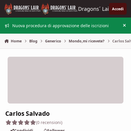
Vai al contenuto
Dragons´ Lair
Accedi
Nuova procedura di approvazione delle iscrizioni
Nas
Home
Blog
Generico
Mondo,mi ricevete?
Carlos Sa
Carlos Salvado
(0 recensioni)
Condividi
Follower