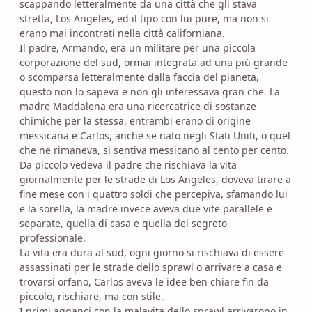
scappando letteralmente da una città che gli stava
stretta, Los Angeles, ed il tipo con lui pure, ma non si
erano mai incontrati nella città californiana.
Il padre, Armando, era un militare per una piccola
corporazione del sud, ormai integrata ad una più grande
o scomparsa letteralmente dalla faccia del pianeta,
questo non lo sapeva e non gli interessava gran che. La
madre Maddalena era una ricercatrice di sostanze
chimiche per la stessa, entrambi erano di origine
messicana e Carlos, anche se nato negli Stati Uniti, o quel
che ne rimaneva, si sentiva messicano al cento per cento.
Da piccolo vedeva il padre che rischiava la vita
giornalmente per le strade di Los Angeles, doveva tirare a
fine mese con i quattro soldi che percepiva, sfamando lui
e la sorella, la madre invece aveva due vite parallele e
separate, quella di casa e quella del segreto
professionale.
La vita era dura al sud, ogni giorno si rischiava di essere
assassinati per le strade dello sprawl o arrivare a casa e
trovarsi orfano, Carlos aveva le idee ben chiare fin da
piccolo, rischiare, ma con stile.
I primi agganci con la malavita dello sprawl arrivarono in