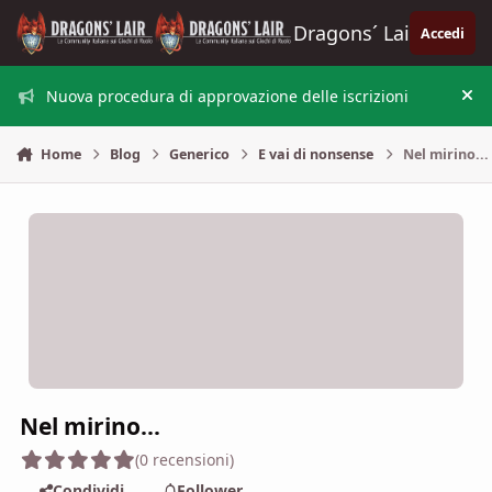
Vai al contenuto
Dragons´ Lair
Accedi
Nuova procedura di approvazione delle iscrizioni
Nas
Home
Blog
Generico
E vai di nonsense
Nel mirino...
Nel mirino...
(0 recensioni)
Condividi
Follower