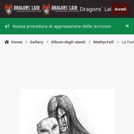
Vai al contenuto
Dragons´ Lair
Accedi
Nuova procedura di approvazione delle iscrizioni
Nas
Home
Gallery
Album degli utenti
MethyrFall
La Fes