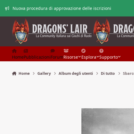
Vai al contenuto
Nuova procedura di approvazione delle iscrizioni
Home
Pubblicazioni
Forum
Risorse
Esplora
Supporto
Home
Gallery
Album degli utenti
Di tutto
Sbarco