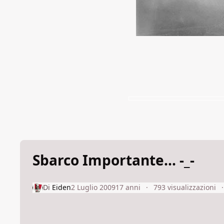
Sbarco Importante... -_-
Di
Eiden
2 Luglio 2009
17 anni
793 visualizzazioni