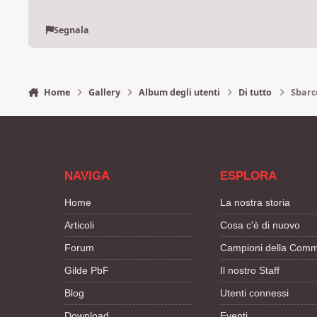
Segnala
Home
Gallery
Album degli utenti
Di tutto
Sbarco
NAVIGA
ESPLORA
Home
La nostra storia
Articoli
Cosa c'è di nuovo
Forum
Campioni della Comm
Gilde PbF
Il nostro Staff
Blog
Utenti connessi
Download
Eventi