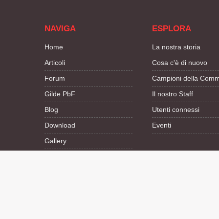
NAVIGA
ESPLORA
Home
La nostra storia
Articoli
Cosa c'è di nuovo
Forum
Campioni della Comm
Gilde PbF
Il nostro Staff
Blog
Utenti connessi
Download
Eventi
Gallery
Modalità chiara
Modalità scura
Segui la preferenza del sistema