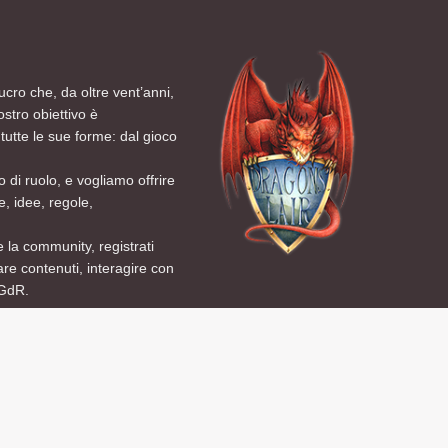
ucro che, da oltre vent’anni,
ostro obiettivo è
tutte le sue forme: dal gioco
 di ruolo, e vogliamo offrire
, idee, regole,
 la community, registrati
are contenuti, interagire con
 GdR.
f
x
a