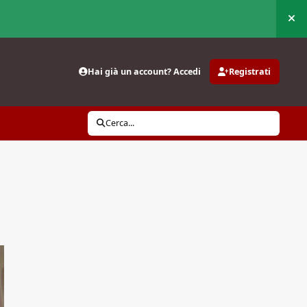
Nas
Hai già un account? Accedi
Registrati
Cerca...