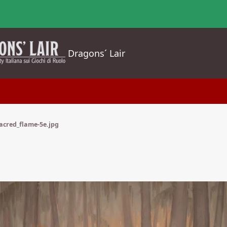
Dragons´ Lair
acred_flame-5e.jpg