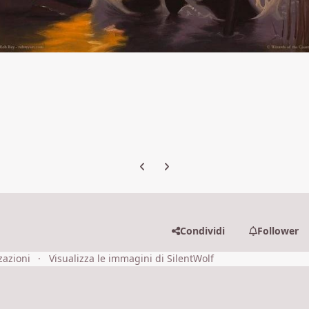
Previous carousel slide
Next carousel slide
Condividi
Follower
zazioni
Visualizza le immagini di SilentWolf