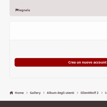
Segnala
Crea un nuovo account
Home
Gallery
Album degli utenti
SIlentWolf 2
S