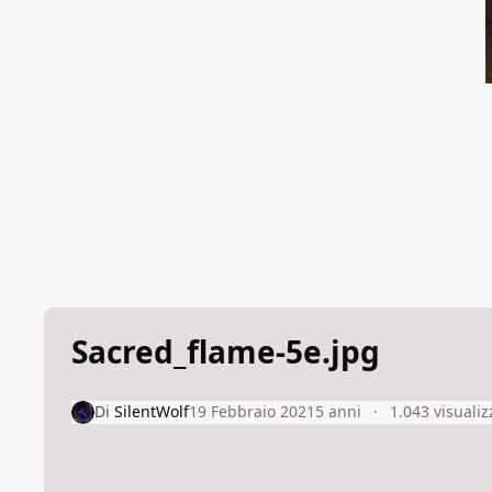
Sacred_flame-5e.jpg
Di
SilentWolf
19 Febbraio 2021
5 anni
1.043 visualiz