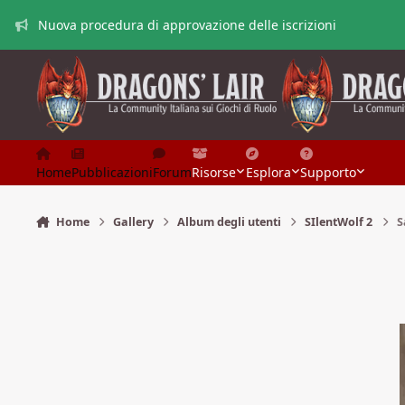
Vai al contenuto
Nuova procedura di approvazione delle iscrizioni
Home
Pubblicazioni
Forum
Risorse
Esplora
Supporto
Home
Gallery
Album degli utenti
SIlentWolf 2
S