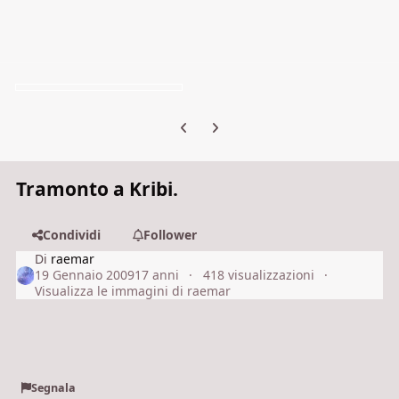
Previous carousel slide
Next carousel slide
Tramonto a Kribi.
Condividi
Follower
Di
raemar
19 Gennaio 2009
17 anni
418 visualizzazioni
Visualizza le immagini di raemar
Segnala