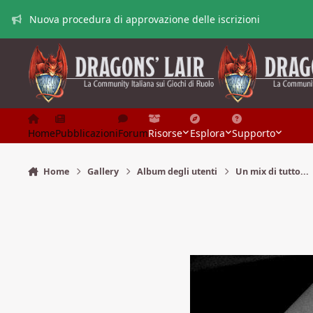
Vai al contenuto
Nuova procedura di approvazione delle iscrizioni
Home
Pubblicazioni
Forum
Risorse
Esplora
Supporto
Home
Gallery
Album degli utenti
Un mix di tutto...