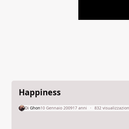
Happiness
Di
Ghon
10 Gennaio 2009
17 anni
832 visualizzazion