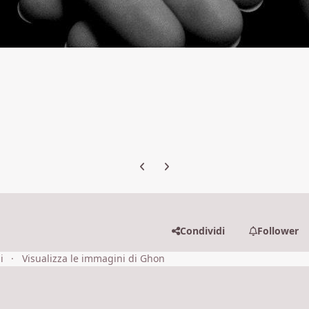
Previous carousel slide
Next carousel slide
Condividi
Follower
i
Visualizza le immagini di Ghon