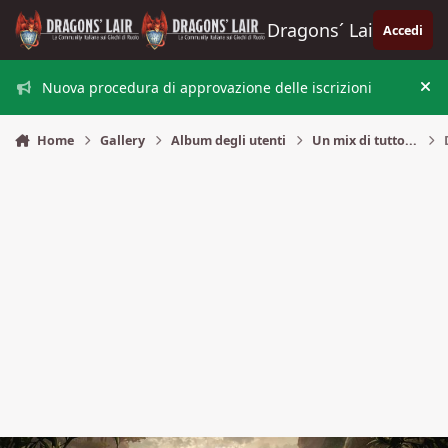
Vai al contenuto
Dragons´ Lair
Accedi
Nuova procedura di approvazione delle iscrizioni
Nas
Home
Gallery
Album degli utenti
Un mix di tutto...