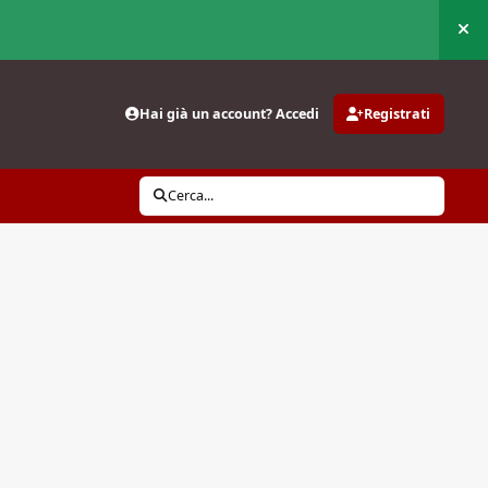
Nas
Hai già un account? Accedi
Registrati
Cerca...