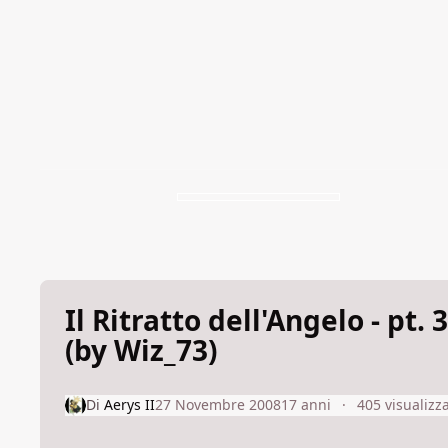
Il Ritratto dell'Angelo - pt. 
(by Wiz_73)
Di
Aerys II
27 Novembre 2008
17 anni
405 visualizz