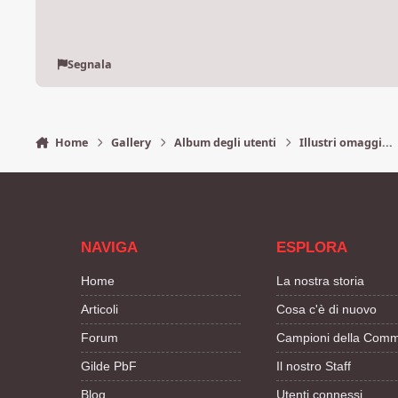
Segnala
Home
Gallery
Album degli utenti
Illustri omaggi...
NAVIGA
ESPLORA
Home
La nostra storia
Articoli
Cosa c'è di nuovo
Forum
Campioni della Comm
Gilde PbF
Il nostro Staff
Blog
Utenti connessi