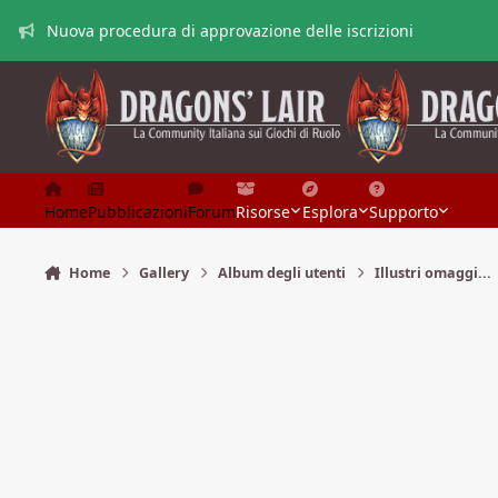
Vai al contenuto
Nuova procedura di approvazione delle iscrizioni
Home
Pubblicazioni
Forum
Risorse
Esplora
Supporto
Home
Gallery
Album degli utenti
Illustri omaggi...