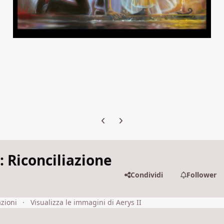
Previous carousel slide
Next carousel slide
3: Riconciliazione
Condividi
Follower
azioni
Visualizza le immagini di Aerys II