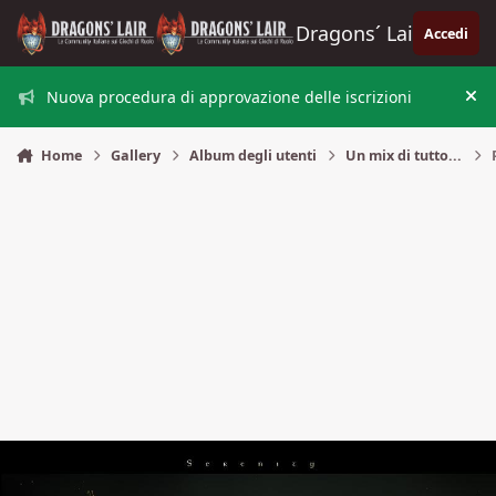
Vai al contenuto
Dragons´ Lair
Accedi
Nuova procedura di approvazione delle iscrizioni
Nas
Home
Gallery
Album degli utenti
Un mix di tutto...