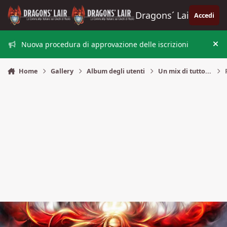
Vai al contenuto
Dragons´ Lair
Accedi
Nuova procedura di approvazione delle iscrizioni
Nas
Home
Gallery
Album degli utenti
Un mix di tutto...