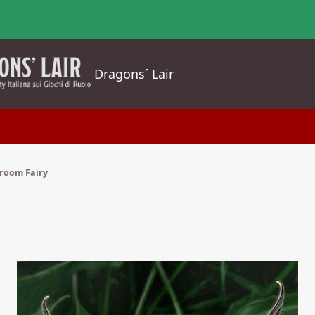
Dragons´ Lair
room Fairy