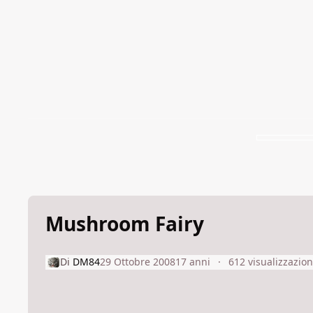
Mushroom Fairy
Di
DM84
29 Ottobre 2008
17 anni
612 visualizzazion