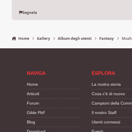
Segnala
Home
Gallery
Album degli utenti
Fantasy
Mush
NAVIGA
ESPLORA
Home
La nostra storia
Articoli
Cosa c'è di nuovo
Forum
Campioni della Comm
Gilde PbF
Il nostro Staff
Blog
Utenti connessi
Download
Eventi