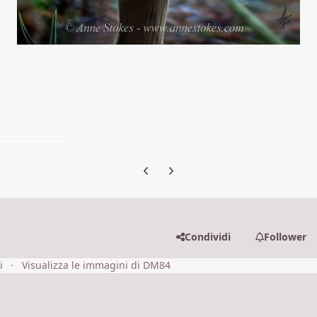
Previous carousel slide
Next carousel slide
Condividi
Follower
i
Visualizza le immagini di DM84