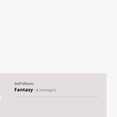
Dall'album:
Fantasy
· 6 immagini