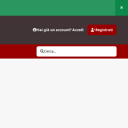
Nas
Hai già un account? Accedi
Registrati
Cerca...