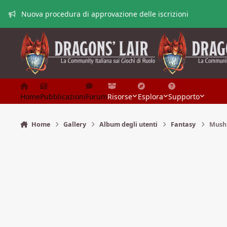
Vai al contenuto
Nuova procedura di approvazione delle iscrizioni
Home
Pubblicazioni
Forum
Risorse
Esplora
Supporto
Home
Gallery
Album degli utenti
Fantasy
Mush