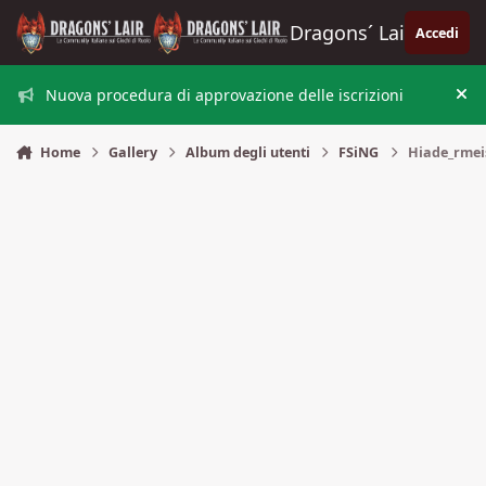
Vai al contenuto
Dragons´ Lair
Accedi
Nuova procedura di approvazione delle iscrizioni
Nas
Home
Gallery
Album degli utenti
FSiNG
Hiade_rmei