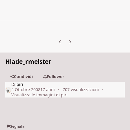
Previous carousel slide
Next carousel slide
Hiade_rmeister
Condividi
Follower
Di
piri
4 Ottobre 2008
17 anni
707 visualizzazioni
Visualizza le immagini di piri
Segnala