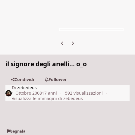
Previous carousel slide
Next carousel slide
il signore degli anelli... o_o
Condividi
Follower
Di
zebedeus
1 Ottobre 2008
17 anni
592 visualizzazioni
Visualizza le immagini di zebedeus
Segnala