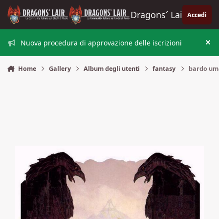
Vai al contenuto
Dragons´ Lair
Accedi
Nuova procedura di approvazione delle iscrizioni
Nas
Home
Gallery
Album degli utenti
fantasy
bardo um