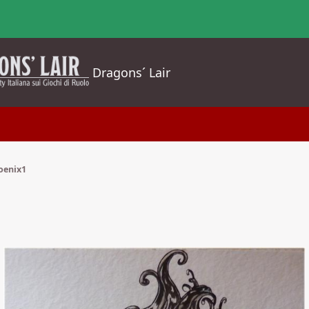
Dragons´ Lair
oenix1