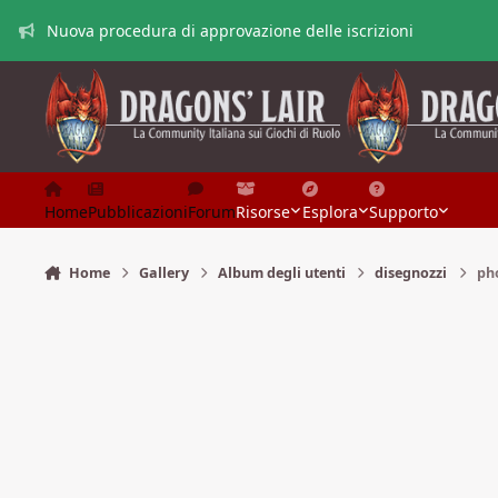
Vai al contenuto
Nuova procedura di approvazione delle iscrizioni
Home
Pubblicazioni
Forum
Risorse
Esplora
Supporto
Home
Gallery
Album degli utenti
disegnozzi
ph