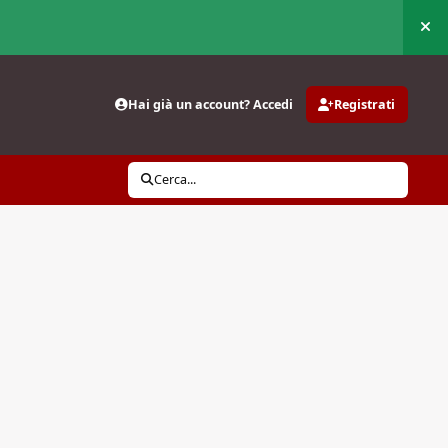
Nas
Hai già un account? Accedi
Registrati
Cerca...