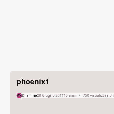
phoenix1
Di
ailime
28 Giugno 2011
15 anni
750 visualizzazion