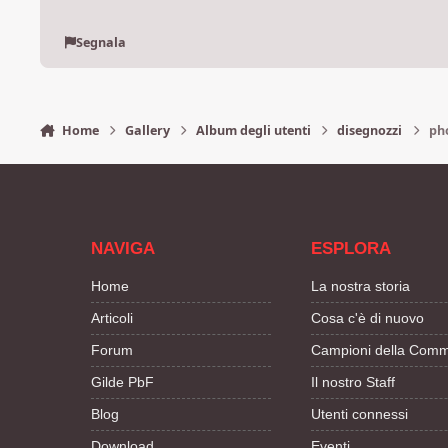
Segnala
Home
Gallery
Album degli utenti
disegnozzi
ph
NAVIGA
ESPLORA
Home
La nostra storia
Articoli
Cosa c'è di nuovo
Forum
Campioni della Comm
Gilde PbF
Il nostro Staff
Blog
Utenti connessi
Download
Eventi