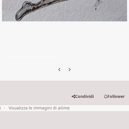
Previous carousel slide
Next carousel slide
Condividi
Follower
i
Visualizza le immagini di ailime