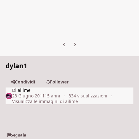
Previous carousel slide
Next carousel slide
dylan1
Condividi
Follower
Di
ailime
28 Giugno 2011
15 anni
834 visualizzazioni
Visualizza le immagini di ailime
Segnala