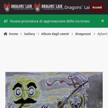
Vai al contenuto
Dragons´ Lair
Accedi
Nuova procedura di approvazione delle iscrizioni
Nas
Home
Gallery
Album degli utenti
disegnozzi
dylan1