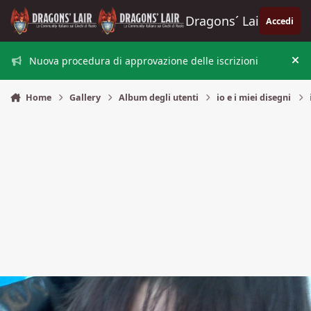
Vai al contenuto
Dragons´ Lair
Accedi
Nuova procedura di approvazione delle iscrizioni
Nas
Home
Gallery
Album degli utenti
io e i miei disegni