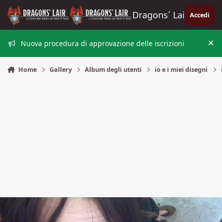
Vai al contenuto
Dragons´ Lair
Accedi
Nuova procedura di approvazione delle iscrizioni
Nas
Home
Gallery
Album degli utenti
io e i miei disegni