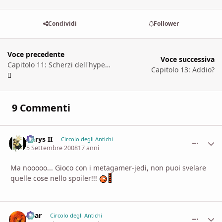
Condividi
Follower
Voce precedente
Voce successiva
Capitolo 11: Scherzi dell'hyperdrive.
Capitolo 13: Addio?
9 Commenti
Aerys II
comment_
Stati
Circolo degli Antichi
5 Settembre 2008
17 anni
Ma nooooo... Gioco con i metagamer-jedi, non puoi svelare
quelle cose nello spoiler!!!
Shar
comment_
Stati
Circolo degli Antichi