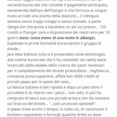
secondo burocrate che richiede il pagamento (anticipato,
ovviamente) dell’uso dell’hangar e che fornisce ai cinque
nuovi arrivati una pianta della stazione… il colloquio
avviene senza troppi intoppi e senza scenate, a parte
Geego-Gin che prova a barattare un po’ sul prezzo… 120
crediti e l’hangar sarà a disposizione dei nostri eroi per 10
giorni (
nota: costa meno di una notte in albergo
).
Espletate le prime formalità burocratiche il gruppo di
divide…
Jere Mee Kohlson (che si è presentato come Ammiraglio
alla solerte burocrate che li ha contattati via radio) viene
incaricato dallo wookie della ricerca dei pezzi necessari
per il completamento del droide protocollare… Highbecca,
nonsenza preoccupazione, affida ben 5000 crediti al
piccolo jawas per le spese del caso…
La fiducia tuttavia è ben riposta e dopo un paio d’ore il
piccoletto è di ritorno con i pezzi… non solo, in più ha
comprato di tasca sua una piccola arma a ioni da montare
sul braccio del droide… “
…solo un piccolo optional!
”.
Il jawas trova anche il tempo, in tutto ciò, di convincere il
burbero negoziante a fornirgli qualche dritta su dove