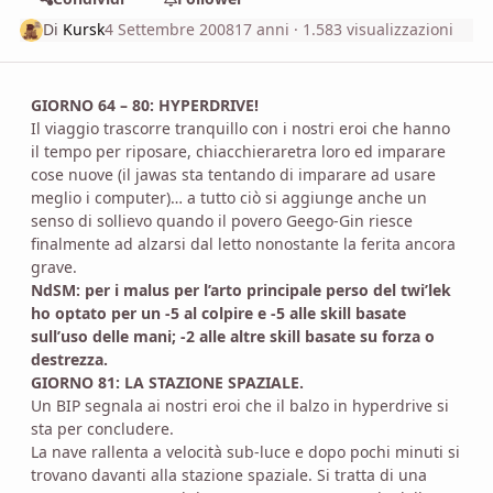
Di
Kursk
4 Settembre 2008
17 anni
· 1.583 visualizzazioni
GIORNO 64 – 80: HYPERDRIVE!
Il viaggio trascorre tranquillo con i nostri eroi che hanno
il tempo per riposare, chiacchieraretra loro ed imparare
cose nuove (il jawas sta tentando di imparare ad usare
meglio i computer)… a tutto ciò si aggiunge anche un
senso di sollievo quando il povero Geego-Gin riesce
finalmente ad alzarsi dal letto nonostante la ferita ancora
grave.
NdSM: per i malus per l’arto principale perso del twi’lek
ho optato per un -5 al colpire e -5 alle skill basate
sull’uso delle mani; -2 alle altre skill basate su forza o
destrezza.
GIORNO 81: LA STAZIONE SPAZIALE.
Un BIP segnala ai nostri eroi che il balzo in hyperdrive si
sta per concludere.
La nave rallenta a velocità sub-luce e dopo pochi minuti si
trovano davanti alla stazione spaziale. Si tratta di una