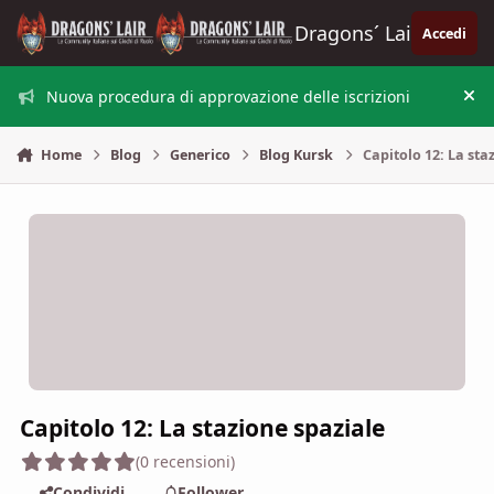
Vai al contenuto
Dragons´ Lair
Accedi
Nuova procedura di approvazione delle iscrizioni
Nas
Home
Blog
Generico
Blog Kursk
Capitolo 12: La sta
Capitolo 12: La stazione spaziale
(0 recensioni)
Condividi
Follower