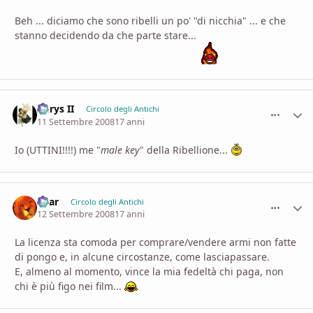
Beh ... diciamo che sono ribelli un po' "di nicchia" ... e che
stanno decidendo da che parte stare...
Aerys II
comment_
Stati
Circolo degli Antichi
11 Settembre 2008
17 anni
Io (UTTINI!!!!) me "
male key
" della Ribellione...
Shar
comment_
Stati
Circolo degli Antichi
12 Settembre 2008
17 anni
La licenza sta comoda per comprare/vendere armi non fatte
di pongo e, in alcune circostanze, come lasciapassare.
E, almeno al momento, vince la mia fedeltà chi paga, non
chi è più figo nei film...