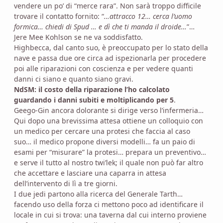
vendere un po’ di “merce rara”. Non sarà troppo difficile
trovare il contatto fornito: “
…attracco 12… cerca l’uomo
formica… chiedi di Spud … e dì che ti manda il droide…
”…
Jere Mee Kohlson se ne va soddisfatto.
Highbecca, dal canto suo, è preoccupato per lo stato della
nave e passa due ore circa ad ispezionarla per procedere
poi alle riparazioni con coscienza e per vedere quanti
danni ci siano e quanto siano gravi.
NdSM: il costo della riparazione l’ho calcolato
guardando i danni subiti e moltiplicando per 5
.
Geego-Gin ancora dolorante si dirige verso l’infermeria…
Qui dopo una brevissima attesa ottiene un colloquio con
un medico per cercare una protesi che faccia al caso
suo… il medico propone diversi modelli… fa un paio di
esami per “misurare” la protesi… prepara un preventivo…
e serve il tutto al nostro twi’lek; il quale non può far altro
che accettare e lasciare una caparra in attesa
dell’intervento di lì a tre giorni.
I due jedi partono alla ricerca del Generale Tarth…
facendo uso della forza ci mettono poco ad identificare il
locale in cui si trova: una taverna dal cui interno proviene