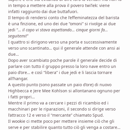
in tempo a mettere alla prova il povero twi’lek: viene
infatti raggiunto dai due buttafuori.
Il tempo di rendersi conto che l’effeminatezza del barista
è una finzione, ed uno dei due “omoni” si rivolge ai due
jedi “
… il capo vi stava aspettando… cinque giorni fa…
seguitemi!
”
I quattro si dirigono verso una porta e successivamente
verso uno scantinato… qui il generale attende con ansi ai
due…
Dopo aver scambiato poche parole il generale decide di
parlare con tutto il gruppo presso la loro nave entro un
paio d’ore… e così “libera” i due jedi e li lascia tornare
all’hangar.
A questo punto (sono passate un paio d’ore) di nuovo
Highbecca e Jere Mee Kohlson si allontanano ognuno per
i fatti propri…
Mentre il primo va a cercare i pezzi di ricambio ed i
macchinari per le riparazioni, il secondo si dirige verso
l’attracco 12 e verso il “mercante” chiamato Spud.
Il wookie ci mette poco per mettere insieme ciò che gli
serve e per stabilire quanto tutto ciò gli venga a costare…