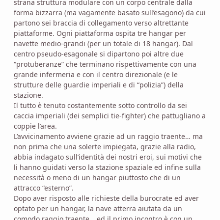
strana struttura modulare con un corpo centrale dalla
forma bizzarra (ma vagamente basato sull’esagono) da cui
partono sei braccia di collegamento verso altrettante
piattaforme. Ogni piattaforma ospita tre hangar per
navette medio-grandi (per un totale di 18 hangar). Dal
centro pseudo-esagonale si dipartono poi altre due
“protuberanze” che terminano rispettivamente con una
grande infermeria e con il centro direzionale (e le
strutture delle guardie imperiali e di “polizia”) della
stazione.
Il tutto è tenuto costantemente sotto controllo da sei
caccia imperiali (dei semplici tie-fighter) che pattugliano a
coppie l’area.
L’avvicinamento avviene grazie ad un raggio traente… ma
non prima che una solerte impiegata, grazie alla radio,
abbia indagato sull’identità dei nostri eroi, sui motivi che
li hanno guidati verso la stazione spaziale ed infine sulla
necessità o meno di un hangar piuttosto che di un
attracco “esterno”.
Dopo aver risposto alle richieste della burocrate ed aver
optato per un hangar, la nave atterra aiutata da un
comodo raggio traente… ed il primo incontro è con un