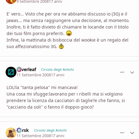
9 Settembre 2008
17 anni
E' vero... Visto che per ora ne abbiamo discusso io (3G) e il
jawas... ma senza raggiungere una decisione, al momento.
Inoltre, ti è fatto divieto di chiamare le locande con il titolo
dei tuoi film porno preferiti.
Infine, la mattinata di bisboccia del wookie è un regalo del
suo affezionatissimo 3G.
Silverleaf
comment_
Stati
Circolo degli Antichi
11 Settembre 2008
17 anni
LOL!la "tanta pelosa" mi mancava!
Una cosa mi sfugge:lavorano per i ribelli ma si volgiono
prendere la licenza da cacciatori di taglie?e che fanno, si
"cacciano da soli" o fanno il doppio gioco?
Kursk
comment_
Stati
Circolo degli Antichi
11 Settembre 2008
17 anni