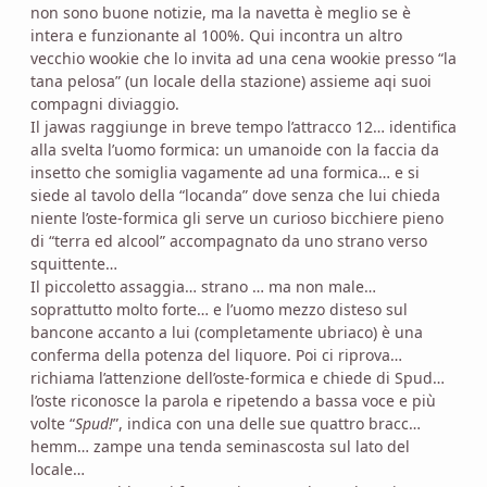
non sono buone notizie, ma la navetta è meglio se è
intera e funzionante al 100%. Qui incontra un altro
vecchio wookie che lo invita ad una cena wookie presso “la
tana pelosa” (un locale della stazione) assieme aqi suoi
compagni diviaggio.
Il jawas raggiunge in breve tempo l’attracco 12… identifica
alla svelta l’uomo formica: un umanoide con la faccia da
insetto che somiglia vagamente ad una formica… e si
siede al tavolo della “locanda” dove senza che lui chieda
niente l’oste-formica gli serve un curioso bicchiere pieno
di “terra ed alcool” accompagnato da uno strano verso
squittente…
Il piccoletto assaggia… strano … ma non male…
soprattutto molto forte… e l’uomo mezzo disteso sul
bancone accanto a lui (completamente ubriaco) è una
conferma della potenza del liquore. Poi ci riprova…
richiama l’attenzione dell’oste-formica e chiede di Spud…
l’oste riconosce la parola e ripetendo a bassa voce e più
volte “
Spud!
”, indica con una delle sue quattro bracc…
hemm… zampe una tenda seminascosta sul lato del
locale…