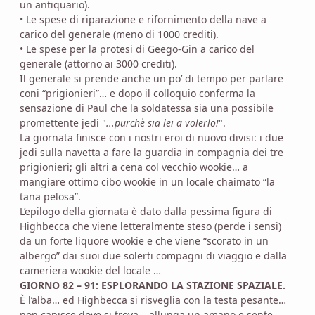
un antiquario).
• Le spese di riparazione e rifornimento della nave a
carico del generale (meno di 1000 crediti).
• Le spese per la protesi di Geego-Gin a carico del
generale (attorno ai 3000 crediti).
Il generale si prende anche un po’ di tempo per parlare
coni “prigionieri”… e dopo il colloquio conferma la
sensazione di Paul che la soldatessa sia una possibile
promettente jedi "
...purchè sia lei a volerlo!
".
La giornata finisce con i nostri eroi di nuovo divisi: i due
jedi sulla navetta a fare la guardia in compagnia dei tre
prigionieri; gli altri a cena col vecchio wookie… a
mangiare ottimo cibo wookie in un locale chaimato “la
tana pelosa”.
L’epilogo della giornata è dato dalla pessima figura di
Highbecca che viene letteralmente steso (perde i sensi)
da un forte liquore wookie e che viene “scorato in un
albergo” dai suoi due solerti compagni di viaggio e dalla
cameriera wookie del locale …
GIORNO 82 – 91: ESPLORANDO LA STAZIONE SPAZIALE.
È l’alba… ed Highbecca si risveglia con la testa pesante…
non capisce dove si trova… allunga un amano e sente