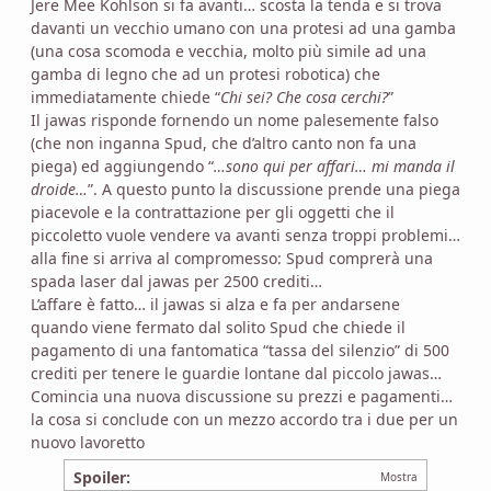
Jere Mee Kohlson si fa avanti… scosta la tenda e si trova
davanti un vecchio umano con una protesi ad una gamba
(una cosa scomoda e vecchia, molto più simile ad una
gamba di legno che ad un protesi robotica) che
immediatamente chiede “
Chi sei? Che cosa cerchi?
”
Il jawas risponde fornendo un nome palesemente falso
(che non inganna Spud, che d’altro canto non fa una
piega) ed aggiungendo “
…sono qui per affari… mi manda il
droide…
”. A questo punto la discussione prende una piega
piacevole e la contrattazione per gli oggetti che il
piccoletto vuole vendere va avanti senza troppi problemi…
alla fine si arriva al compromesso: Spud comprerà una
spada laser dal jawas per 2500 crediti…
L’affare è fatto… il jawas si alza e fa per andarsene
quando viene fermato dal solito Spud che chiede il
pagamento di una fantomatica “tassa del silenzio” di 500
crediti per tenere le guardie lontane dal piccolo jawas…
Comincia una nuova discussione su prezzi e pagamenti…
la cosa si conclude con un mezzo accordo tra i due per un
nuovo lavoretto
Spoiler: