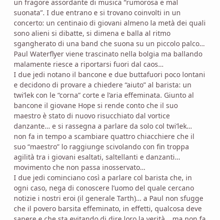
un fragore assordante di musica “rumorosa e mal
suonata”. I due entrano e si trovano coinvolti in un
concerto: un centinaio di giovani almeno la metà dei quali
sono alieni si dibatte, si dimena e balla al ritmo
sgangherato di una band che suona su un piccolo palco…
Paul Waterflyer viene trascinato nella bolgia ma ballando
malamente riesce a riportarsi fuori dal caos…
I due jedi notano il bancone e due buttafuori poco lontani
e decidono di provare a chiedere “aiuto” al barista: un
twi’lek con le “corna” corte e l’aria effeminata. Giunto al
bancone il giovane Hope si rende conto che il suo
maestro è stato di nuovo risucchiato dal vortice
danzante… e si rassegna a parlare da solo col twi’lek…
non fa in tempo a scambiare quattro chiacchiere che il
suo “maestro” lo raggiunge scivolando con fin troppa
agilità tra i giovani esaltati, saltellanti e danzanti…
movimento che non passa inosservato…
I due jedi cominciano così a parlare col barista che, in
ogni caso, nega di conoscere l’uomo del quale cercano
notizie i nostri eroi (il generale Tarth)… a Paul non sfugge
che il povero barsita effeminato, in effetti, qualcosa deve
sapere e che sta evitando di dire loro la verità… ma non fa