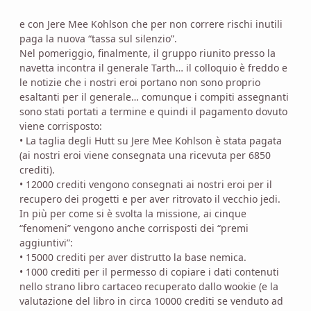
e con Jere Mee Kohlson che per non correre rischi inutili
paga la nuova “tassa sul silenzio”.
Nel pomeriggio, finalmente, il gruppo riunito presso la
navetta incontra il generale Tarth… il colloquio è freddo e
le notizie che i nostri eroi portano non sono proprio
esaltanti per il generale… comunque i compiti assegnanti
sono stati portati a termine e quindi il pagamento dovuto
viene corrisposto:
• La taglia degli Hutt su Jere Mee Kohlson è stata pagata
(ai nostri eroi viene consegnata una ricevuta per 6850
crediti).
• 12000 crediti vengono consegnati ai nostri eroi per il
recupero dei progetti e per aver ritrovato il vecchio jedi.
In più per come si è svolta la missione, ai cinque
“fenomeni” vengono anche corrisposti dei “premi
aggiuntivi”:
• 15000 crediti per aver distrutto la base nemica.
• 1000 crediti per il permesso di copiare i dati contenuti
nello strano libro cartaceo recuperato dallo wookie (e la
valutazione del libro in circa 10000 crediti se venduto ad