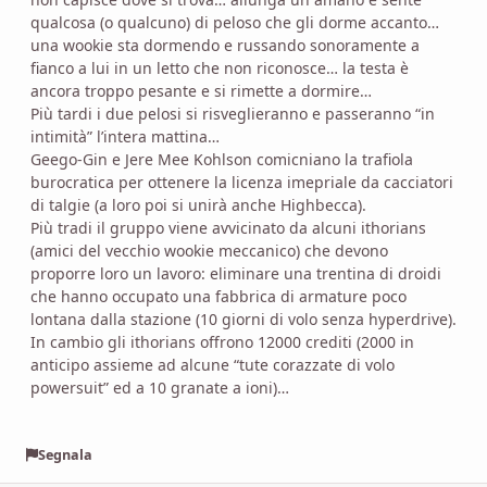
qualcosa (o qualcuno) di peloso che gli dorme accanto…
una wookie sta dormendo e russando sonoramente a
fianco a lui in un letto che non riconosce… la testa è
ancora troppo pesante e si rimette a dormire…
Più tardi i due pelosi si risveglieranno e passeranno “in
intimità” l’intera mattina…
Geego-Gin e Jere Mee Kohlson comicniano la trafiola
burocratica per ottenere la licenza imepriale da cacciatori
di talgie (a loro poi si unirà anche Highbecca).
Più tradi il gruppo viene avvicinato da alcuni ithorians
(amici del vecchio wookie meccanico) che devono
proporre loro un lavoro: eliminare una trentina di droidi
che hanno occupato una fabbrica di armature poco
lontana dalla stazione (10 giorni di volo senza hyperdrive).
In cambio gli ithorians offrono 12000 crediti (2000 in
anticipo assieme ad alcune “tute corazzate di volo
powersuit” ed a 10 granate a ioni)…
Segnala