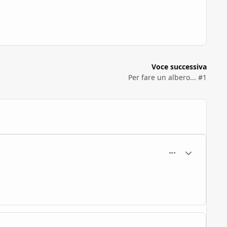
Voce successiva
Per fare un albero... #1
comment_1091
Statistiche Au
comment_1092
Statistiche Au