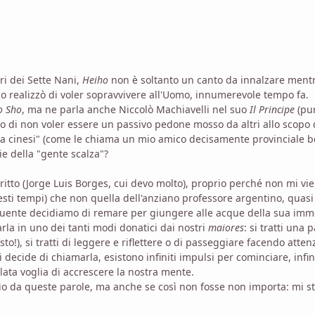
i dei Sette Nani,
Heiho
non è soltanto un canto da innalzare mentre
 realizzò di voler sopravvivere all'Uomo, innumerevole tempo fa.
o Sho
, ma ne parla anche Niccolò Machiavelli nel suo
Il Principe
(pur
o di non voler essere un passivo pedone mosso da altri allo scopo 
e da cinesi" (come le chiama un mio amico decisamente provinciale
ie della "gente scalza"?
critto (Jorge Luis Borges, cui devo molto), proprio perché non mi v
sti tempi) che non quella dell'anziano professore argentino, quasi
ffluente decidiamo di remare per giungere alle acque della sua imm
arla in uno dei tanti modi donatici dai nostri
maiores
: si tratti una 
o!), si tratti di leggere e riflettere o di passeggiare facendo attenz
decide di chiamarla, esistono infiniti impulsi per cominciare, infi
lata voglia di accrescere la nostra mente.
rio da queste parole, ma anche se così non fosse non importa: mi 