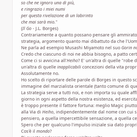
so che ne ignoro una di più,
e ringrazio i miei numi
per questa rivelazione di un labirinto
che mai sarà mio.
"
(
Il Go
- J.L. Borges)
Contrariamente a quanto possano pensare gli ammirator
strategia, argomento quanto mai dibattuto da che l'Uomo
Ne parla ad esempio Musashi Miyamoto nel suo
Gorin n
Credo che ciascuno di noi ne abbia bisogno, a patto cert
Come ci si avvicina all'
Heiho
? E' un'altra di quelle "rob
un'altra di quelle
inapplicabili
concezioni della vita propr
Assolutamente no.
Ho scelto di riportare delle parole di Borges in questo s
immagine del marzialista orientale (tanto comune di que
La strategia serve a tutti noi, e non importa su quale a
giorno in ogni aspetto della nostra esistenza, ed esercit
è troppo presente il fattore fortuna: meglio Magic piuttost
alla Via di
Heiho
, indipendentemente dal nome con cui si 
pensiero, a quella impercettibile sensazione, a quella ce
Spero che per qualcuno l'impulso iniziale sia dato prop
Cos'è il
mondo
?