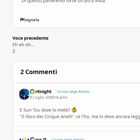
Di questo parleremo forse un'altra volta.
Segnala
Voce precedente
Eh eh eh...
2 Commenti
DarKnight
Circolo degli Antichi
8 Luglio 2008
18 anni
E Sun Tzu dove lo metti?
"Il libro dei Cinque Anelli" ce l'ho, ma lo devo ancora leg
Aerys II
Circolo degli Antichi