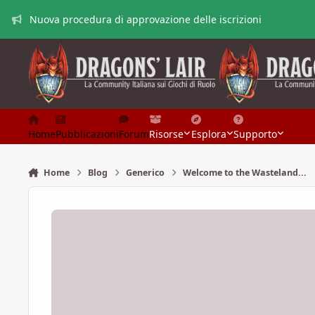
Vai al contenuto
Nuova procedura di approvazione delle iscrizioni
Home
Pubblicazioni
Forum
Risorse
Esplora
Supporto
Home
Blog
Generico
Welcome to the Wasteland...