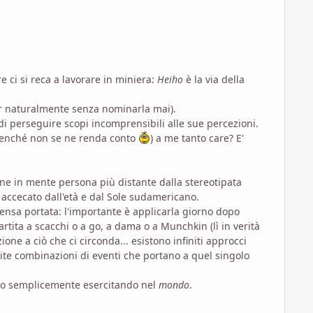
 ci si reca a lavorare in miniera:
Heiho
è la via della
 naturalmente senza nominarla mai).
di perseguire scopi incomprensibili alle sue percezioni.
 benché non se ne renda conto
) a me tanto care? E'
iene in mente persona più distante dalla stereotipata
 accecato dall'età e dal Sole sudamericano.
ensa portata: l'importante è applicarla giorno dopo
partita a scacchi o a go, a dama o a Munchkin (lì in verità
ione a ciò che ci circonda... esistono infiniti approcci
nite combinazioni di eventi che portano a quel singolo
sto semplicemente esercitando nel
mondo
.