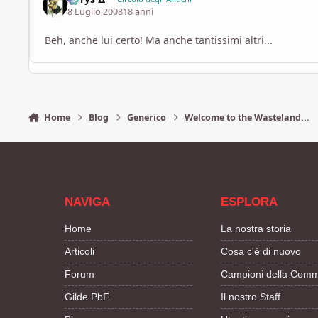
8 Luglio 2008
18 anni
Beh, anche lui certo! Ma anche tantissimi altri...
Home
Blog
Generico
Welcome to the Wasteland...
NAVIGA
ESPLORA
Home
La nostra storia
Articoli
Cosa c'è di nuovo
Forum
Campioni della Comm
Gilde PbF
Il nostro Staff