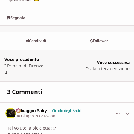
Segnala
Condividi
Follower
Voce precedente
Voce successiva
I Principi di Firenze
Drakon terza edizione
3 Commenti
Selvaggio Saky
comment_
Stati
Circolo degli Antichi
30 Giugno 2008
18 anni
Hai voluto la bicicletta???