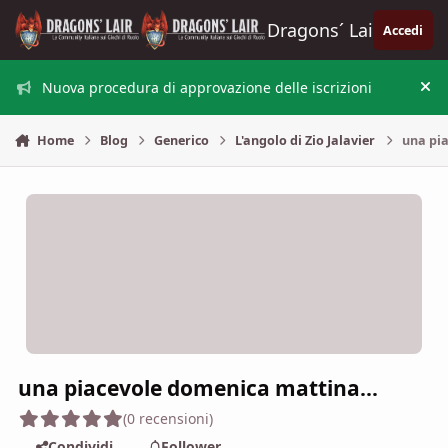
Vai al contenuto
Dragons´ Lair
Accedi
Nuova procedura di approvazione delle iscrizioni
Nas
Home
Blog
Generico
L'angolo di Zio Jalavier
una pia
una piacevole domenica mattina...
(0 recensioni)
Condividi
Follower