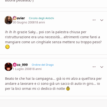
Buona pedalata;-)
Jalavier
comment_
Stati
Circolo degli Antichi
30 Giugno 2008
18 anni
ih ih ih grazie Saky... poi con la palestra chiusa per
ristrutturazione era una necessità... altrimenti come farei a
mangiare come un cinghiale senza mettere su troppo peso?
falco_999
comment_
Stati
Ordine del Drago
1 Luglio 2008
18 anni
Beato te che hai la campagna... già io mi alzo a quell'ora per
andare a lavorare e ci sono già un sacco di auto in giro... io
per la bici ormai mi ci dedico di notte