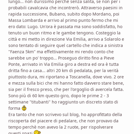
lungo... non durissimo perchè senza salita, se non per i
probabili cavalcavia che incontrerò. Attraverso paesini in
rapida successione, Bubano, subito dopo Mordano, poi
Massa Lombarda e arrivo al primo punto fermo che mi
ero dato: Lugo. Un'ora è passata ma sono soddisfatto, ho
tenuto un buon ritmo e le gambe tengono. Costeggio la
città e mi metto in direzione Via Emilia, arrivo a Solarolo e
sono tentato di seguire quel cartello che indica a sinistra
"Faenza 5km" ma effettivamente mi rendo conto che
sarebbe un po' troppo... Proseguo diritto fino a Pieve
Ponte, arrivato in Via Emilia giro a destra ed ora è tutta
dritta fino a casa... altri 20 km di pedalata, per la verità
piuttosto dura, mi riportano a Toscanella, dove vivo. 2 ore
e mezza sulla bici che mi hanno fatto davvero stare bene,
sia per il fresco preso, che per l'orgoglio di avercela fatta.
Sono più di 60 km questo giro, dopo le prime 2 - 3
settimane "titubanti" ho raggiunto un discreto stato di
forma
Era tanto che non scrivevo sul blog, ho approfittato della
riscoperta del piacere di pedalare, che non provavo da
tempo perchè non avevo la 2 ruote, per rispolverare
questi spazi