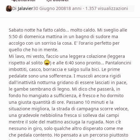
Di
Jalavier
30 Giugno 2008
18 anni
· 1.357 visualizzazioni
Sabato notte ha fatto caldo... molto caldo. Mi sveglio alle
5:50 di domenica mattina in un bagno di sudore ma
accolgo con un sorriso la cosa. E' l'orario perfetto per
quello che ho in mente.
Mi lavo, mi vesto, faccio una leggera colazione (leggera
rispetto al solito
) e alle 6:40 sono pronto... Pantaloncini
imbottiti, casco, borraccia e salgo sulla bici. Le prime
pedalate sono una sofferenza. I muscoli ancora rigidi
dall'inattività notturna gridano di essere lasciati in pace,
le gambe sembrano di legno. Mi dico che passerà, in
fondo ho mangiato a sufficienza, è fresco e ho dormito
una giusta quantità di ore. Passano 10 minuti e la
situazione migliora, la strada di campagna scorre veloce,
una gradevole nebbiolina fresca si solleva dai campi
mentre il sole del mattino asciuga la rugiada. Non c'è
nessuno in giro, solo qualche altro disperato come me
che pedala contento. Ho pensato a un percorso piuttosto