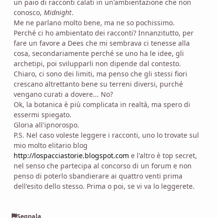
un paio di racconti calati in un'ambientazione che non
conosco,
Midnight
.
Me ne parlano molto bene, ma ne so pochissimo.
Perché ci ho ambientato dei racconti? Innanzitutto, per
fare un favore a Dees che mi sembrava ci tenesse alla
cosa, secondariamente perché se uno ha le idee, gli
archetipi, poi svilupparli non dipende dal contesto.
Chiaro, ci sono dei limiti, ma penso che gli stessi fiori
crescano altrettanto bene su terreni diversi, purché
vengano curati a dovere... No?
Ok, la botanica è più complicata in realtà, ma spero di
essermi spiegato.
Gloria all'ipnorospo.
P.S. Nel caso voleste leggere i racconti, uno lo trovate sul
mio molto elitario blog
http://lospacciastorie.blogspot.com
e l'altro è top secret,
nel senso che partecipa al concorso di un forum e non
penso di poterlo sbandierare ai quattro venti prima
dell'esito dello stesso. Prima o poi, se vi va lo leggerete.
Segnala