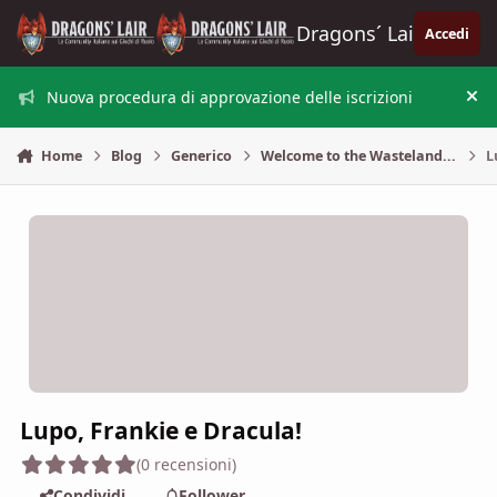
Vai al contenuto
Dragons´ Lair
Accedi
Nuova procedura di approvazione delle iscrizioni
Nas
Home
Blog
Generico
Welcome to the Wasteland...
L
Lupo, Frankie e Dracula!
(0 recensioni)
Condividi
Follower