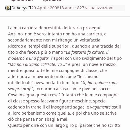
Di
Aerys II
29 Aprile 2008
18 anni
· 827 visualizzazioni
La mia carriera di prostituta letteraria prosegue.
Anzi no, non è vero: intanto non ho una carriera, e
secondariamente non mi ritengo un voltafaccia.
Ricordo ai tempi delle superiori, quando a una traccia dal
titolo che faceva più o meno "
La fantasia fa ca°are, il
moderno è una figata
" risposi con uno svolgimento del tipo
"
Ma non diciamo ca**ate, va...
" e presi un nove e mezzo,
mentre quasi tutte le mie compagne di classe, che
aderendo al movimento noto come "lecchismo
intellettuale" avevano fatto temi tipo "
Sì, ha ragione come
sempre prof!
", tornarono a casa con le pive nel sacco.
Cosa insegna questa cosa? Intanto che le mie compagne
di classe spesso facevano figure meschine, specie
cadendo in tranelli di insegnanti sagaci e
vagamente
ostili
al loro perbenismo come quella, e poi che uno se scrive
ciò che pensa non sbaglia mai.
Questo per dire con un largo giro di parole che ho scritto