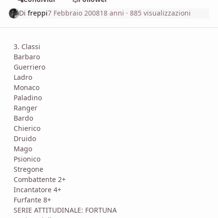
Di
freppi
7 Febbraio 2008
18 anni
· 885 visualizzazioni
3. Classi
Barbaro
Guerriero
Ladro
Monaco
Paladino
Ranger
Bardo
Chierico
Druido
Mago
Psionico
Stregone
Combattente 2+
Incantatore 4+
Furfante 8+
SERIE ATTITUDINALE: FORTUNA