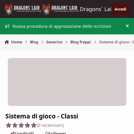
Vai al contenuto
Dragons´ Lair
Accedi
Nuova procedura di approvazione delle iscrizioni
Nas
Home
Blog
Generico
Blog freppi
Sistema di gioco - 
Sistema di gioco - Classi
(0 recensioni)
Condividi
Follower