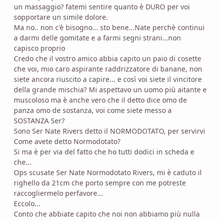
un massaggio? fatemi sentire quanto è DURO per voi
sopportare un simile dolore.
Ma no.. non c'è bisogno... sto bene...Nate perchè continui
a darmi delle gomitate e a farmi segni strani...non
capisco proprio
Credo che il vostro amico abbia capito un paio di cosette
che voi, mio caro aspirante raddrizzatore di banane, non
siete ancora riuscito a capire... e così voi siete il vincitore
della grande mischia? Mi aspettavo un uomo più aitante e
muscoloso ma è anche vero che il detto dice omo de
panza omo de sostanza, voi come siete messo a
SOSTANZA Ser?
Sono Ser Nate Rivers detto il NORMODOTATO, per servirvi
Come avete detto Normodotato?
Si ma è per via del fatto che ho tutti dodici in scheda e
che...
Ops scusate Ser Nate Normodotato Rivers, mi è caduto il
righello da 21cm che porto sempre con me potreste
raccogliermelo perfavore...
Eccolo...
Conto che abbiate capito che noi non abbiamo più nulla