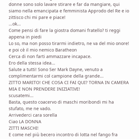
donne sono solo lavare stirare e far da mangiare, qui
siamo nella emancipata e femminista Approdo del Re e io
zittisco chi mi pare e piace!
...ok...
Come pensi di fare la giostra domani fratello? ti reggi
appena in piedi
Lo so, ma non posso tirarmi indietro, ne va del mio onore!
e poi cè il mio nemico Baratheon
Cerca di non farti ammazzare incapace.
Ero della stessa idea...
Salute a tutti! Sono Ser Mark Dayne, venuto a
complimentarmi col campione della grande...
ZITTO MARITO! CHE COSA CI FAI QUI? TORNA IN CAMERA
MIA E NON PRENDERE INIZIATIVE!
scusatemi...
Basta, questo coacervo di maschi moribondi mi ha
stufato, me ne vado.
Arrivederci cara sorella
Ciao LA DONNA
ZITTI MASCHI!
E come nel più becero incontro di lotta nel fango fra