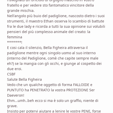
fratello e per vedere sto fantomatico vincitore della
grande mischia.
Nell'angolo più buio del padiglione, nascosto dietro i suoi
strumenti, il maestro Ethan osserva lo scambio di battute
fra le due lady e ricorda a tutti la sua opinione sui volubili
pensieri del più complesso animale del creato: la
femmina
*******!
E cosi cala il silenzio, Bella Figheira attraversa il
padiglione mentre ogni singolo uomo al suo interno
(interno del Padiglione, comè che capite sempre male
eh?) se la mangia con gli occhi, e giunge al cospetto dei
due eroi.
CSBF
Salute Bella Figheira
Vedo che un qualche oggetto di forma FALLOIDE e
PUNTUTO ha PENETRATO la vostra PROTEZIONE Ser
Daeveron!
Ehm...umh..beh ecco si ma è solo un graffio, niente di
grave.
Insisto per potervi aiutare a lenire le vostre PENE, forse