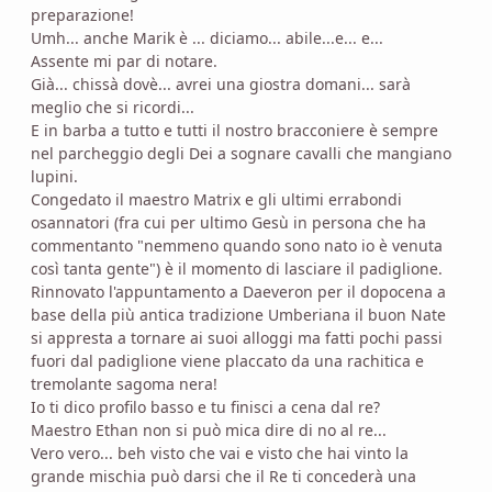
preparazione!
Umh... anche Marik è ... diciamo... abile...e... e...
Assente mi par di notare.
Già... chissà dovè... avrei una giostra domani... sarà
meglio che si ricordi...
E in barba a tutto e tutti il nostro bracconiere è sempre
nel parcheggio degli Dei a sognare cavalli che mangiano
lupini.
Congedato il maestro Matrix e gli ultimi errabondi
osannatori (fra cui per ultimo Gesù in persona che ha
commentanto "nemmeno quando sono nato io è venuta
così tanta gente") è il momento di lasciare il padiglione.
Rinnovato l'appuntamento a Daeveron per il dopocena a
base della più antica tradizione Umberiana il buon Nate
si appresta a tornare ai suoi alloggi ma fatti pochi passi
fuori dal padiglione viene placcato da una rachitica e
tremolante sagoma nera!
Io ti dico profilo basso e tu finisci a cena dal re?
Maestro Ethan non si può mica dire di no al re...
Vero vero... beh visto che vai e visto che hai vinto la
grande mischia può darsi che il Re ti concederà una