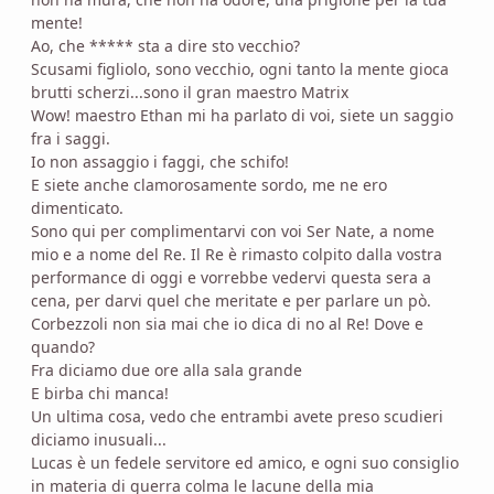
mente!
Ao, che ***** sta a dire sto vecchio?
Scusami figliolo, sono vecchio, ogni tanto la mente gioca
brutti scherzi...sono il gran maestro Matrix
Wow! maestro Ethan mi ha parlato di voi, siete un saggio
fra i saggi.
Io non assaggio i faggi, che schifo!
E siete anche clamorosamente sordo, me ne ero
dimenticato.
Sono qui per complimentarvi con voi Ser Nate, a nome
mio e a nome del Re. Il Re è rimasto colpito dalla vostra
performance di oggi e vorrebbe vedervi questa sera a
cena, per darvi quel che meritate e per parlare un pò.
Corbezzoli non sia mai che io dica di no al Re! Dove e
quando?
Fra diciamo due ore alla sala grande
E birba chi manca!
Un ultima cosa, vedo che entrambi avete preso scudieri
diciamo inusuali...
Lucas è un fedele servitore ed amico, e ogni suo consiglio
in materia di guerra colma le lacune della mia