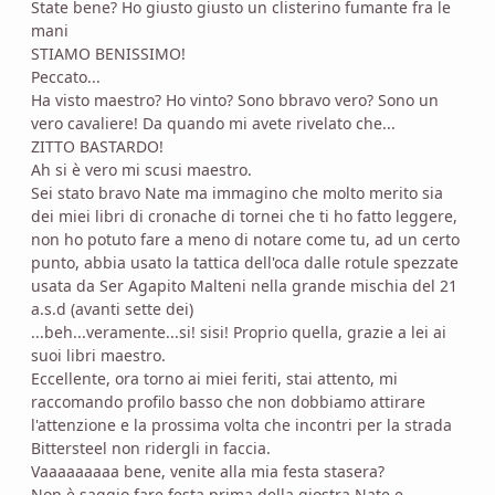
State bene? Ho giusto giusto un clisterino fumante fra le
mani
STIAMO BENISSIMO!
Peccato...
Ha visto maestro? Ho vinto? Sono bbravo vero? Sono un
vero cavaliere! Da quando mi avete rivelato che...
ZITTO BASTARDO!
Ah si è vero mi scusi maestro.
Sei stato bravo Nate ma immagino che molto merito sia
dei miei libri di cronache di tornei che ti ho fatto leggere,
non ho potuto fare a meno di notare come tu, ad un certo
punto, abbia usato la tattica dell'oca dalle rotule spezzate
usata da Ser Agapito Malteni nella grande mischia del 21
a.s.d (avanti sette dei)
...beh...veramente...si! sisi! Proprio quella, grazie a lei ai
suoi libri maestro.
Eccellente, ora torno ai miei feriti, stai attento, mi
raccomando profilo basso che non dobbiamo attirare
l'attenzione e la prossima volta che incontri per la strada
Bittersteel non ridergli in faccia.
Vaaaaaaaaa bene, venite alla mia festa stasera?
Non è saggio fare festa prima della giostra Nate e