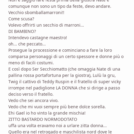
comunque non sono un tipo da feste, devo andare.
Vecchio sbomballamarroni!!
Come scusa?
Volevo offrirti un secchio di marroni...
DI BAMBINO?
Intendevo castagne maestro!
oh... che peccato...
Prosegue la processione e cominciano a fare la loro
comparsa personaggi di un certo spessore e donne più o
meno di facili costumi.
E così dopo Ser Secchiomatto (che omaggia Nate di una
pallina rossa portafortuna per la giostra), Lulù la gru,
Twig il cattivo di Teddy Ruspin e il fratello di super vicky
irrompe nel padiglione LA DONNA che si dirige a passo
deciso verso il fratello.
Vedo che sei ancora vivo.
Vedo che mi vuoi sempre più bene dolce sorella.
Ehi Gael io ho vinto la grande mischia!
ZITTO BASTARDO NORMODOTATO
uffa una volta eravamo noi a urlare zitta donna...
Quello era nel retrogado e maschilista nord dove le