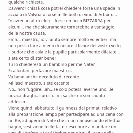
qualche richiesta.
Davvero? chissà cosa potrei chiedere forse una spada in
acciaio di Valyria o forse mille botti di vino di Arbor o...
Io avrei un altra idea... forse un poco BIZZARRA per
alcuni... ma che sicuramente tornerebbe a vantaggio
della nostra causa.
Emh... maestro, io vi aiuto sempre molto volentieri ma
non posso fare a meno di notare il livore del vostro volto,
il sudore che cola e le pupille particolarmente dilatate...
siete certo di star bene?
Tu lo chiederesti un bambino per me Nate?
Si allontani perfavore maestro...
Va bene anche deceduto di recente...
Mi lasci maestro, siete osceno!
No...non fuggire...ah...se solo potessi averne uno...le
uova..i draghi...sproch...mi sa che mi son cagato
addosso...
Viene quindi abbattuto il guinness dei primati relativo
alla preparazione lampo per partecipare ad una cena con
un Re, ad opera di Nate che in un nanosecondo effettua
bagno, vestizione toeletta, e riesci pure a mandare un
sms di straforo a Lord Umber per dirgli il luogo della