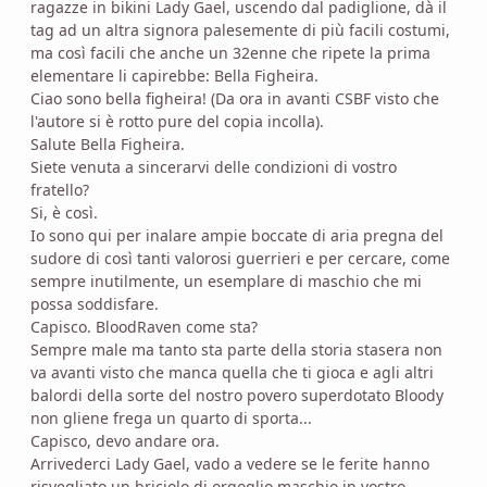
ragazze in bikini Lady Gael, uscendo dal padiglione, dà il
tag ad un altra signora palesemente di più facili costumi,
ma così facili che anche un 32enne che ripete la prima
elementare li capirebbe: Bella Figheira.
Ciao sono bella figheira! (Da ora in avanti CSBF visto che
l'autore si è rotto pure del copia incolla).
Salute Bella Figheira.
Siete venuta a sincerarvi delle condizioni di vostro
fratello?
Si, è così.
Io sono qui per inalare ampie boccate di aria pregna del
sudore di così tanti valorosi guerrieri e per cercare, come
sempre inutilmente, un esemplare di maschio che mi
possa soddisfare.
Capisco. BloodRaven come sta?
Sempre male ma tanto sta parte della storia stasera non
va avanti visto che manca quella che ti gioca e agli altri
balordi della sorte del nostro povero superdotato Bloody
non gliene frega un quarto di sporta...
Capisco, devo andare ora.
Arrivederci Lady Gael, vado a vedere se le ferite hanno
risvegliato un briciolo di orgoglio maschio in vostro