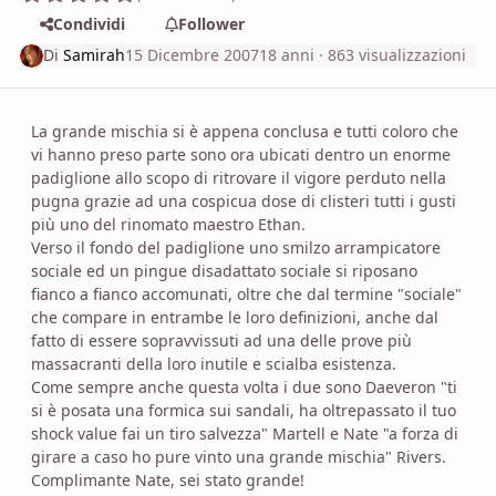
Condividi
Follower
Di
Samirah
15 Dicembre 2007
18 anni
· 863 visualizzazioni
La grande mischia si è appena conclusa e tutti coloro che
vi hanno preso parte sono ora ubicati dentro un enorme
padiglione allo scopo di ritrovare il vigore perduto nella
pugna grazie ad una cospicua dose di clisteri tutti i gusti
più uno del rinomato maestro Ethan.
Verso il fondo del padiglione uno smilzo arrampicatore
sociale ed un pingue disadattato sociale si riposano
fianco a fianco accomunati, oltre che dal termine "sociale"
che compare in entrambe le loro definizioni, anche dal
fatto di essere sopravvissuti ad una delle prove più
massacranti della loro inutile e scialba esistenza.
Come sempre anche questa volta i due sono Daeveron "ti
si è posata una formica sui sandali, ha oltrepassato il tuo
shock value fai un tiro salvezza" Martell e Nate "a forza di
girare a caso ho pure vinto una grande mischia" Rivers.
Complimante Nate, sei stato grande!