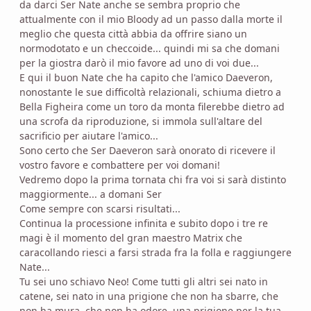
da darci Ser Nate anche se sembra proprio che
attualmente con il mio Bloody ad un passo dalla morte il
meglio che questa città abbia da offrire siano un
normodotato e un checcoide... quindi mi sa che domani
per la giostra darò il mio favore ad uno di voi due...
E qui il buon Nate che ha capito che l'amico Daeveron,
nonostante le sue difficoltà relazionali, schiuma dietro a
Bella Figheira come un toro da monta filerebbe dietro ad
una scrofa da riproduzione, si immola sull'altare del
sacrificio per aiutare l'amico...
Sono certo che Ser Daeveron sarà onorato di ricevere il
vostro favore e combattere per voi domani!
Vedremo dopo la prima tornata chi fra voi si sarà distinto
maggiormente... a domani Ser
Come sempre con scarsi risultati...
Continua la processione infinita e subito dopo i tre re
magi è il momento del gran maestro Matrix che
caracollando riesci a farsi strada fra la folla e raggiungere
Nate...
Tu sei uno schiavo Neo! Come tutti gli altri sei nato in
catene, sei nato in una prigione che non ha sbarre, che
non ha mura, che non ha odore, una prigione per la tua