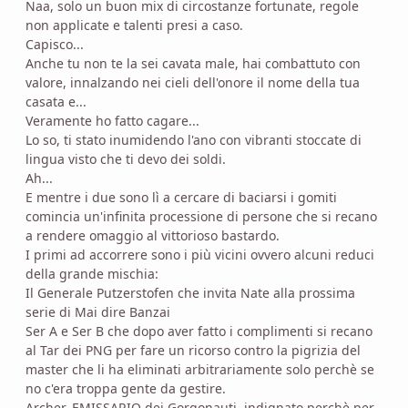
Naa, solo un buon mix di circostanze fortunate, regole
non applicate e talenti presi a caso.
Capisco...
Anche tu non te la sei cavata male, hai combattuto con
valore, innalzando nei cieli dell'onore il nome della tua
casata e...
Veramente ho fatto cagare...
Lo so, ti stato inumidendo l'ano con vibranti stoccate di
lingua visto che ti devo dei soldi.
Ah...
E mentre i due sono lì a cercare di baciarsi i gomiti
comincia un'infinita processione di persone che si recano
a rendere omaggio al vittorioso bastardo.
I primi ad accorrere sono i più vicini ovvero alcuni reduci
della grande mischia:
Il Generale Putzerstofen che invita Nate alla prossima
serie di Mai dire Banzai
Ser A e Ser B che dopo aver fatto i complimenti si recano
al Tar dei PNG per fare un ricorso contro la pigrizia del
master che li ha eliminati arbitrariamente solo perchè se
no c'era troppa gente da gestire.
Archer, EMISSARIO dei Gorgonauti, indignato perchè per