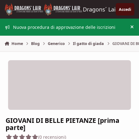
Vai al contenuto
Dragons´ Lair
Accedi
Nuova procedura di approvazione delle iscrizioni
Nas
Home
Blog
Generico
Il gatto di giada
GIOVANI DI B
GIOVANI DI BELLE PIETANZE [prima
parte]
(0 recensioni)