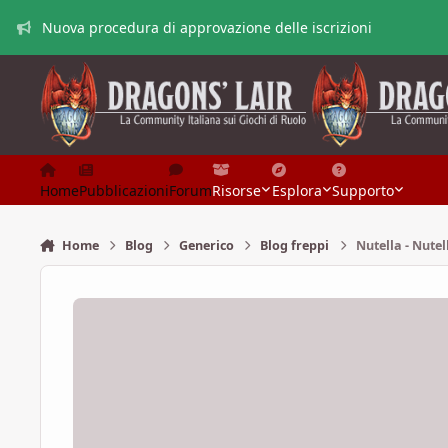
Vai al contenuto
Nuova procedura di approvazione delle iscrizioni
Home
Pubblicazioni
Forum
Risorse
Esplora
Supporto
Home
Blog
Generico
Blog freppi
Nutella - Nutel