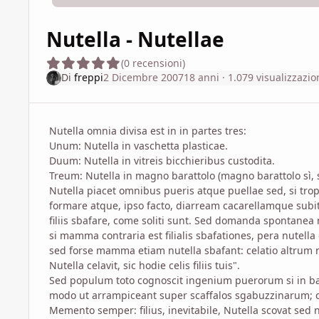
Nutella - Nutellae
(0 recensioni)
Di
freppi
2 Dicembre 2007
18 anni
· 1.079 visualizzazio
Nutella omnia divisa est in in partes tres:
Unum: Nutella in vaschetta plasticae.
Duum: Nutella in vitreis bicchieribus custodita.
Treum: Nutella in magno barattolo (magno barattolo sì, s
Nutella piacet omnibus pueris atque puellae sed, si tropp
formare atque, ipso facto, diarream cacarellamque subit
filiis sbafare, come soliti sunt. Sed domanda spontanea 
si mamma contraria est filialis sbafationes, pera nutella
sed forse mamma etiam nutella sbafant: celatio altrum n
Nutella celavit, sic hodie celis filiis tuis".
Sed populum toto cognoscit ingenium puerorum si in bal
modo ut arrampiceant super scaffalos sgabuzzinarum; o
Memento semper: filius, inevitabile, Nutella scovat sed