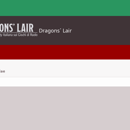
Dragons´ Lair
lae