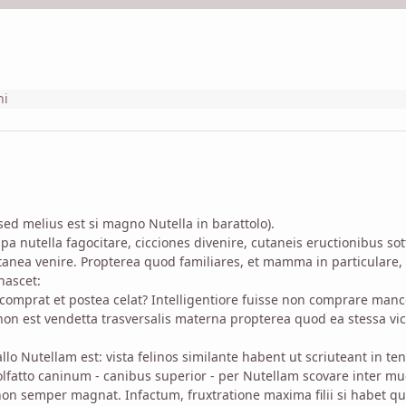
ni
ed melius est si magno Nutella in barattolo).
a nutella fagocitare, cicciones divenire, cutaneis eructionibus sot
anea venire. Propterea quod familiares, et mamma in particulare, s
nascet:
 comprat et postea celat? Intelligentiore fuisse non comprare manco 
on est vendetta trasversalis materna propterea quod ea stessa vic
lo Nutellam est: vista felinos similante habent ut scriuteant in 
lfatto caninum - canibus superior - per Nutellam scovare inter
 non semper magnat. Infactum, fruxtratione maxima filii si habet q