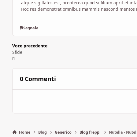
atque sigillatos est, propterea quod si filium aprit et in
Hoc res demonstrat omnibus mammis nascondimentos no
Segnala
Voce precedente
Sfide
0 Commenti
Home
Blog
Generico
Blog freppi
Nutella - Nutel