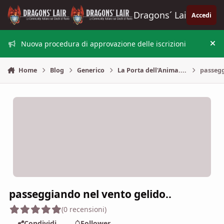
Vai al contenuto
Dragons´ Lair
Accedi
Nuova procedura di approvazione delle iscrizioni
Nas
Home
Blog
Generico
La Porta dell'Anima....
passegg
passeggiando nel vento gelido..
(0 recensioni)
Condividi
Follower