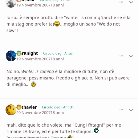
19 Novembre 2007
18 anni
lo so...è sempre brutto dire "winter is coming"(anche se è la
mia stagione preferita)
...meglio un sano "We do not
sow"!
DarKnight
comment_
Stati
Circolo degli Antichi
19 Novembre 2007
18 anni
No no,
Winter is coming
è la migliore di tutte, non c'è
paragone: pessimismo, freddo e ghiaccio. Non si può avere
di meglio...
Lothavier
comment_
Stati
Circolo degli Antichi
20 Novembre 2007
18 anni
mah, dite quello che volete, ma "Cungi fhtagn!" per me
rimane LA frase, ed è per tutte le stagioni
(ps: complimenti per l'esame
)