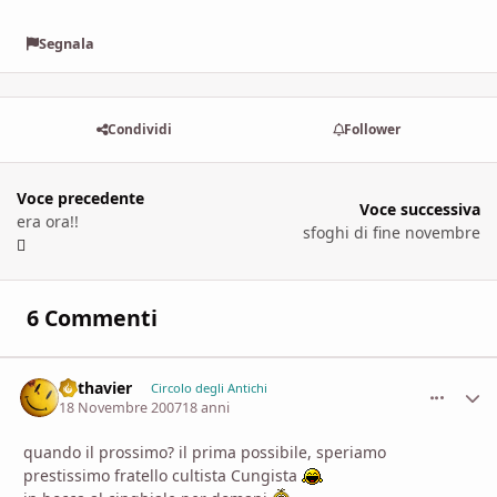
Segnala
Condividi
Follower
Voce precedente
Voce successiva
era ora!!
sfoghi di fine novembre
6 Commenti
Lothavier
comment_
Stati
Circolo degli Antichi
18 Novembre 2007
18 anni
quando il prossimo? il prima possibile, speriamo
prestissimo fratello cultista Cungista