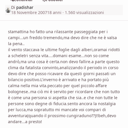
Di
padishar
18 Novembre 2007
18 anni
· 1.560 visualizzazioni
stamattina ho fatto una rilassante passeggiata per i
campi...un freddo tremendo,ma devo dire che ne è valsa
la pena..
il vento staccava le ultime foglie dagli alberi,oramai ridotti
a scheletri senza vita....domani esame...non so come
andrò,ma una cosa è certa.non devo fallire.a parte questo
clima da fatalista convinto,analizzando il periodo in corso
devo dire che posso ricavare da questi giorni passati un
bilancio positivo.L'inverno è arrivato e ha portato più
calma nella mia vita.peccato per quel piccolo affare
bolognese..ma ciò mi è servito per ricordare che non tutto
è come una persona si aspetta che sia..e che non tutte le
persone sono degne di fiducia.sento ancora la nostalgia
per lucca,ma sopratutto mi mancate voi compari di
avventura(quando il prossimo cungiraduno??)!!beh,devo
andare...a presto!