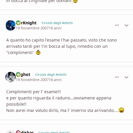
in bocca al cinghiale per domani
DarKnight
comment_
Stati
Circolo degli Antichi
19 Novembre 2007
18 anni
A quanto ho capito l'esame l'hai passato, visto che sono
arrivato tardi per l'in bocca al lupo, rimedio con un
"complimenti"
Arghot
comment_
Stati
Circolo degli Antichi
19 Novembre 2007
18 anni
Complimenti per l' esame!!!
e per quanto riguarda il raduno...ovviamene appena
possibile!!
Non avrei mai voluto dirlo, ma l' inverno sta arrivando....
padishar
comment_
Stati
Circolo degli Antichi