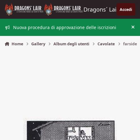
Vai al contenuto
Dragons´ Lair
Accedi
Nuova procedura di approvazione delle iscrizioni
Nas
Home
Gallery
Album degli utenti
Cavolate
farside