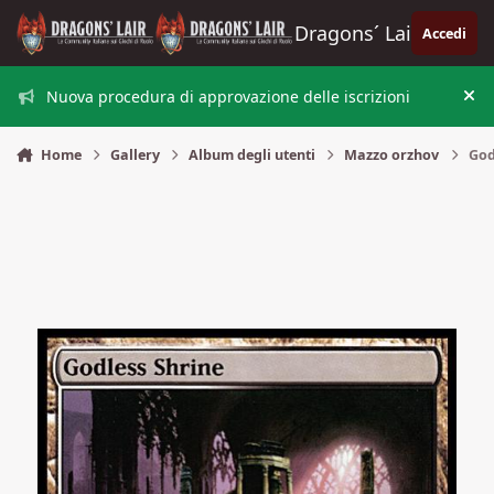
Vai al contenuto
Dragons´ Lair
Accedi
Nuova procedura di approvazione delle iscrizioni
Nas
Home
Gallery
Album degli utenti
Mazzo orzhov
God