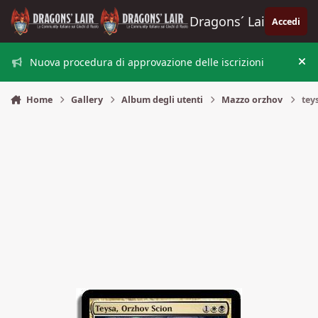
Vai al contenuto
Dragons´ Lair
Accedi
Nuova procedura di approvazione delle iscrizioni
Nas
Home
Gallery
Album degli utenti
Mazzo orzhov
tey