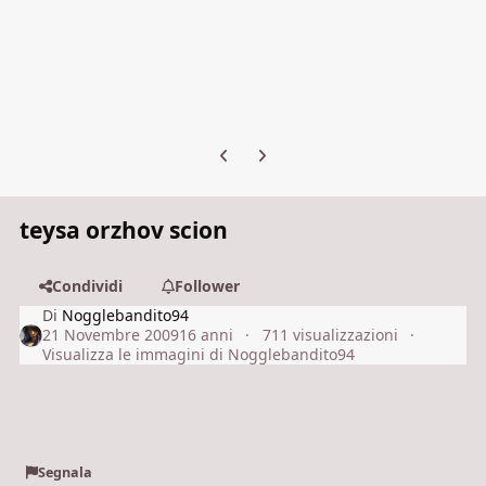
Previous carousel slide
Next carousel slide
teysa orzhov scion
Condividi
Follower
Di
Nogglebandito94
21 Novembre 2009
16 anni
711 visualizzazioni
Visualizza le immagini di Nogglebandito94
Segnala