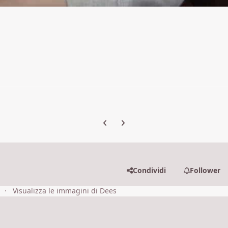
Previous carousel slide
Next carousel slide
Condividi
Follower
Visualizza le immagini di Dees