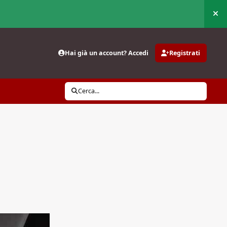
Nas
Hai già un account? Accedi
Registrati
Cerca...