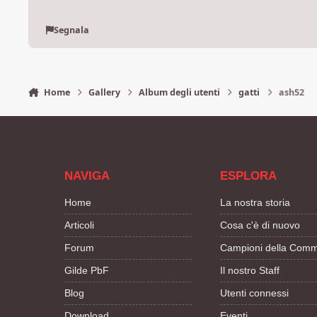
Segnala
Home
Gallery
Album degli utenti
gatti
ash52
NAVIGA
ESPLORA
Home
La nostra storia
Articoli
Cosa c'è di nuovo
Forum
Campioni della Comm
Gilde PbF
Il nostro Staff
Blog
Utenti connessi
Download
Eventi