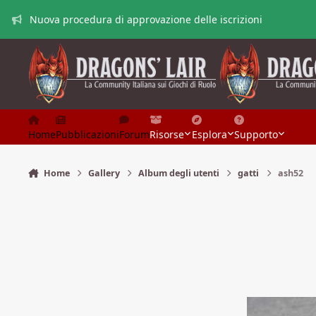
Vai al contenuto
Nuova procedura di approvazione delle iscrizioni
Home
Pubblicazioni
Forum
Risorse
Esplora
Supporto
Home
Gallery
Album degli utenti
gatti
ash52