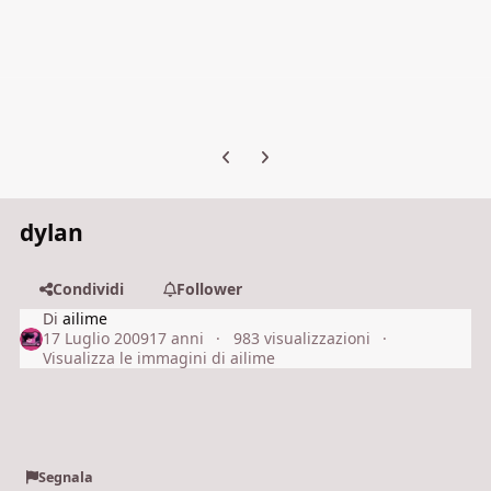
Previous carousel slide
Next carousel slide
dylan
Condividi
Follower
Di
ailime
17 Luglio 2009
17 anni
983 visualizzazioni
Visualizza le immagini di ailime
Segnala