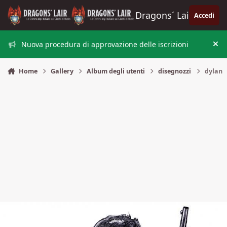
Vai al contenuto
Dragons´ Lair
Accedi
Nuova procedura di approvazione delle iscrizioni
Nas
Home
Gallery
Album degli utenti
disegnozzi
dylan