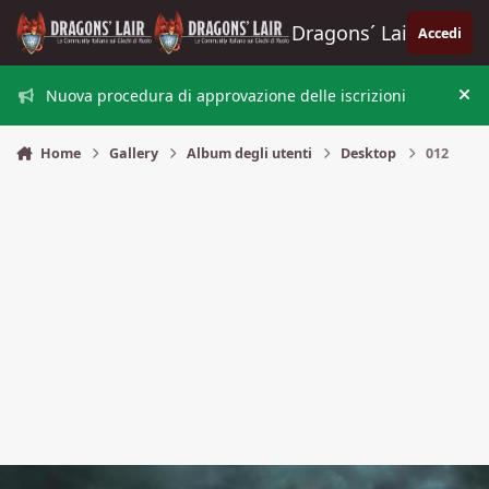
Vai al contenuto
Dragons´ Lair
Accedi
Nuova procedura di approvazione delle iscrizioni
Nas
Home
Gallery
Album degli utenti
Desktop
012