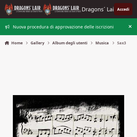
Vai al contenuto
Dragons´ Lair
Accedi
Nuova procedura di approvazione delle iscrizioni
Nas
Home
Gallery
Album degli utenti
Musica
Sax3