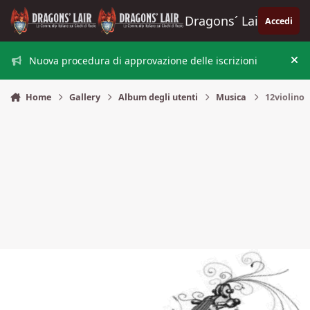
Vai al contenuto
Dragons´ Lair
Accedi
Nuova procedura di approvazione delle iscrizioni
Nas
Home
Gallery
Album degli utenti
Musica
12violino