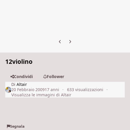
Previous carousel slide
Next carousel slide
12violino
Condividi
Follower
Di
Altair
20 Febbraio 2009
17 anni
633 visualizzazioni
Visualizza le immagini di Altair
Segnala