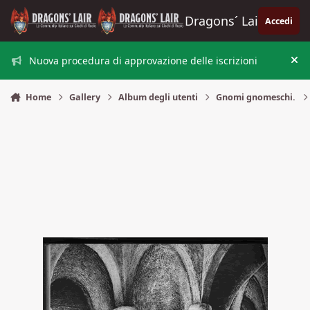
Vai al contenuto
Dragons´ Lair
Accedi
Nuova procedura di approvazione delle iscrizioni
Nas
Home
Gallery
Album degli utenti
Gnomi gnomeschi.