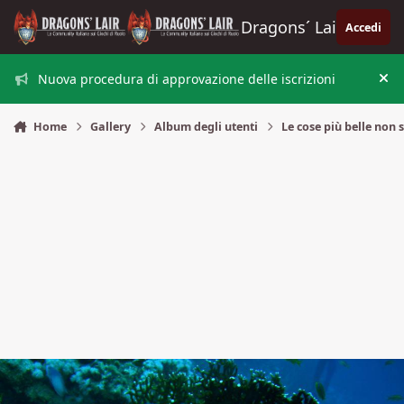
Vai al contenuto
Dragons´ Lair
Accedi
Nuova procedura di approvazione delle iscrizioni
Nas
Home
Gallery
Album degli utenti
Le cose più belle non s