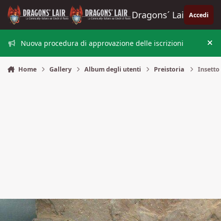
Vai al contenuto
Dragons´ Lair
Accedi
Nuova procedura di approvazione delle iscrizioni
Nas
Home
Gallery
Album degli utenti
Preistoria
Insetto 