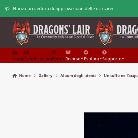
Vai al contenuto
Nuova procedura di approvazione delle iscrizioni
Home
Pubblicazioni
Forum
Risorse
Esplora
Supporto
Home
Gallery
Album degli utenti
Un tuffo nell'acqu