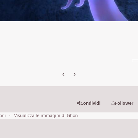
Previous carousel slide
Next carousel slide
Condividi
Follower
oni
Visualizza le immagini di Ghon