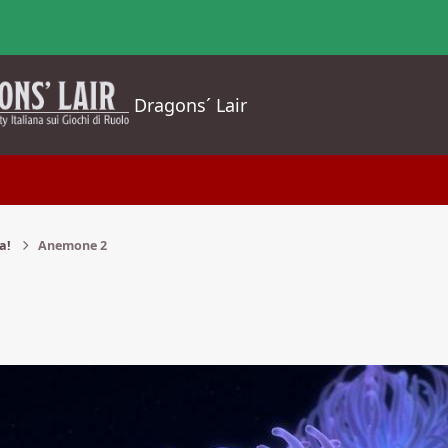
Dragons´ Lair
a!
Anemone 2