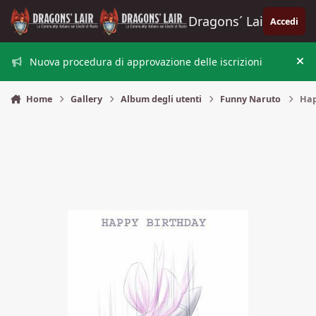
Vai al contenuto
Dragons´ Lair
Accedi
Nuova procedura di approvazione delle iscrizioni
Nas
Home
Gallery
Album degli utenti
Funny Naruto
Hap