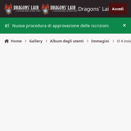
Vai al contenuto
Dragons´ Lair
Accedi
Nuova procedura di approvazione delle iscrizioni
Nas
Home
Gallery
Album degli utenti
Immagini
O 4 insi