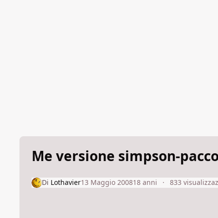
Me versione simpson-pacc
Di
Lothavier
13 Maggio 2008
18 anni
833 visualizzaz