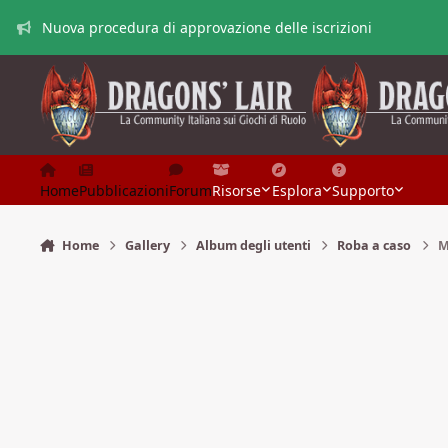
Vai al contenuto
Nuova procedura di approvazione delle iscrizioni
Home
Pubblicazioni
Forum
Risorse
Esplora
Supporto
Home
Gallery
Album degli utenti
Roba a caso
M