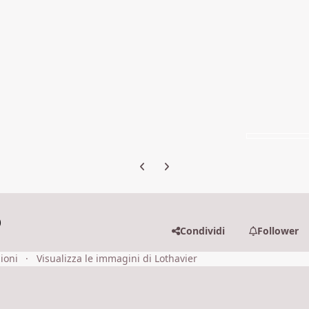
Previous carousel slide
Next carousel slide
o
Condividi
Follower
ioni
Visualizza le immagini di Lothavier