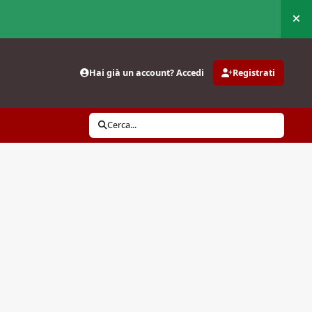
Nas
Hai già un account? Accedi
Registrati
Cerca...