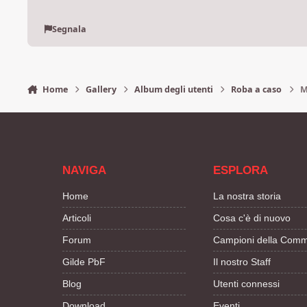
Segnala
Home
Gallery
Album degli utenti
Roba a caso
M
NAVIGA
ESPLORA
Home
La nostra storia
Articoli
Cosa c'è di nuovo
Forum
Campioni della Comm
Gilde PbF
Il nostro Staff
Blog
Utenti connessi
Download
Eventi