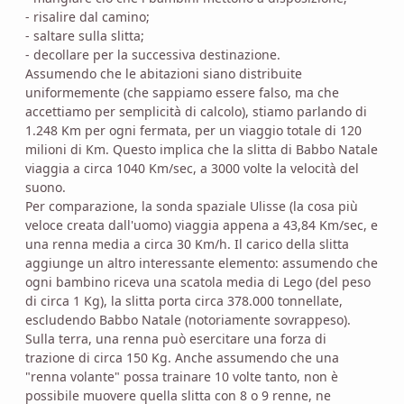
- risalire dal camino;
- saltare sulla slitta;
- decollare per la successiva destinazione.
Assumendo che le abitazioni siano distribuite
uniformemente (che sappiamo essere falso, ma che
accettiamo per semplicità di calcolo), stiamo parlando di
1.248 Km per ogni fermata, per un viaggio totale di 120
milioni di Km. Questo implica che la slitta di Babbo Natale
viaggia a circa 1040 Km/sec, a 3000 volte la velocità del
suono.
Per comparazione, la sonda spaziale Ulisse (la cosa più
veloce creata dall'uomo) viaggia appena a 43,84 Km/sec, e
una renna media a circa 30 Km/h. Il carico della slitta
aggiunge un altro interessante elemento: assumendo che
ogni bambino riceva una scatola media di Lego (del peso
di circa 1 Kg), la slitta porta circa 378.000 tonnellate,
escludendo Babbo Natale (notoriamente sovrappeso).
Sulla terra, una renna può esercitare una forza di
trazione di circa 150 Kg. Anche assumendo che una
"renna volante" possa trainare 10 volte tanto, non è
possibile muovere quella slitta con 8 o 9 renne, ne