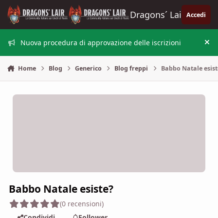
Vai al contenuto
Dragons´ Lair
Accedi
Nuova procedura di approvazione delle iscrizioni
Nas
Home
Blog
Generico
Blog freppi
Babbo Natale esist
Babbo Natale esiste?
(0 recensioni)
Condividi
Follower