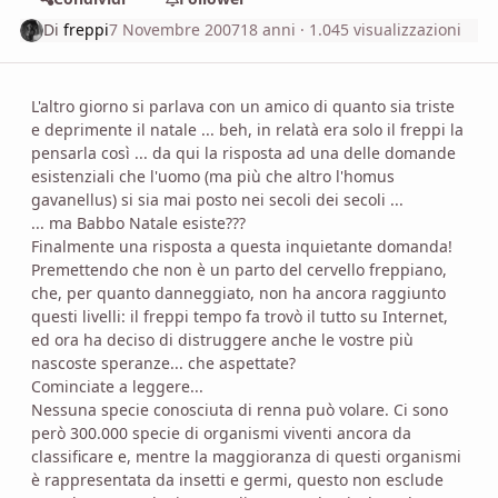
Di
freppi
7 Novembre 2007
18 anni
· 1.045 visualizzazioni
L'altro giorno si parlava con un amico di quanto sia triste
e deprimente il natale ... beh, in relatà era solo il freppi la
pensarla così ... da qui la risposta ad una delle domande
esistenziali che l'uomo (ma più che altro l'homus
gavanellus) si sia mai posto nei secoli dei secoli ...
... ma Babbo Natale esiste???
Finalmente una risposta a questa inquietante domanda!
Premettendo che non è un parto del cervello freppiano,
che, per quanto danneggiato, non ha ancora raggiunto
questi livelli: il freppi tempo fa trovò il tutto su Internet,
ed ora ha deciso di distruggere anche le vostre più
nascoste speranze... che aspettate?
Cominciate a leggere...
Nessuna specie conosciuta di renna può volare. Ci sono
però 300.000 specie di organismi viventi ancora da
classificare e, mentre la maggioranza di questi organismi
è rappresentata da insetti e germi, questo non esclude