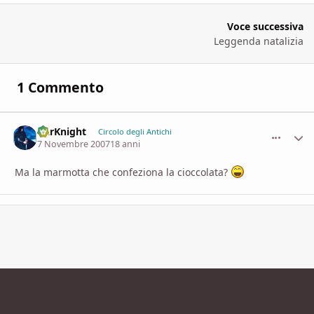
Voce successiva
Leggenda natalizia
1 Commento
DarKnight
comment_
Stati
Circolo degli Antichi
7 Novembre 2007
18 anni
Ma la marmotta che confeziona la cioccolata?