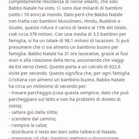
completamente l'esistenza di renne volanti, che solo
Babbo Natale ha visto. Ci sono due miliardi di bambini
(sotto i 18 anni) al mondo. Dato però che Babbo Natale
non tratta con bambini Musulmani, Hindu, Buddisti e
Giudei, questo riduce il carico di lavoro al 15% del totale,
cioè circa 378 milioni. Con una media di 3,5 bambini per
famiglia, si ha un totale di 98,1 milioni di locazioni. Si può
presumere che ci sia almeno un bambino buono per
famiglia. Babbo Natale ha 31 ore lavorative, grazie ai fusi
orari e alla rotazione della terra, assumendo che viaggi
da Est verso Ovest. Questo porta a un calcolo di 822,6
visite per secondo. Questo significa che, per ogni famiglia
Cristiana con almeno un bambino buono, Babbo Natale
ha circa un millesimo di secondo per:
- trovare parcheggio (cosa questa semplice, dato che può
parcheggiare sul tetto e non ha problemi di divieto di
sosta);
- saltare giù dalla slitta;
- scendere dal camino;
- riempire le calze;
- distribuire il resto dei doni sotto l'albero di Natale;
- mangiare ciò che i bambini mettono a disposizione;