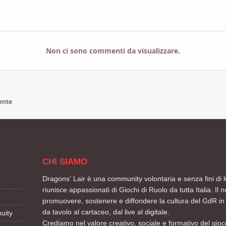
Non ci sono commenti da visualizzare.
ente
CHI SIAMO
Dragons' Lair è una community volontaria e senza fini di l
riunisce appassionati di Giochi di Ruolo da tutta Italia. Il n
promuovere, sostenere e diffondere la cultura del GdR in 
da tavolo al cartaceo, dal live al digitale.
uity
Crediamo nel valore creativo, sociale e formativo del gioco