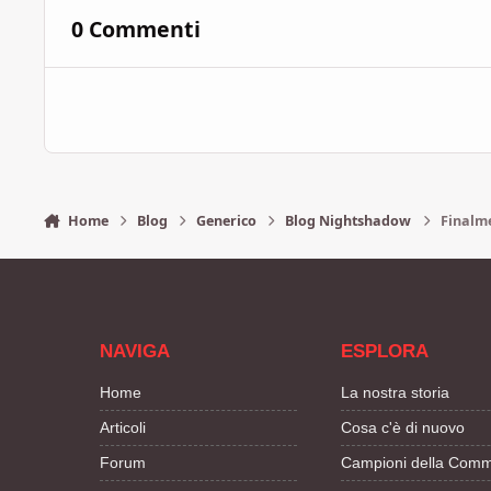
0 Commenti
Home
Blog
Generico
Blog Nightshadow
Finalm
NAVIGA
ESPLORA
Home
La nostra storia
Articoli
Cosa c'è di nuovo
Forum
Campioni della Comm