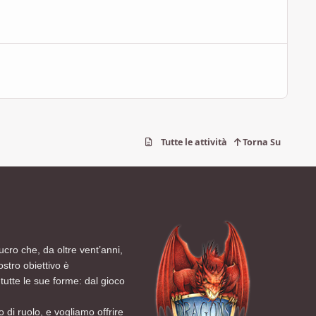
Tutte le attività
Torna Su
ucro che, da oltre vent’anni,
ostro obiettivo è
tutte le sue forme: dal gioco
 di ruolo, e vogliamo offrire