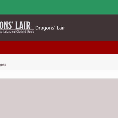
Dragons´ Lair
ente