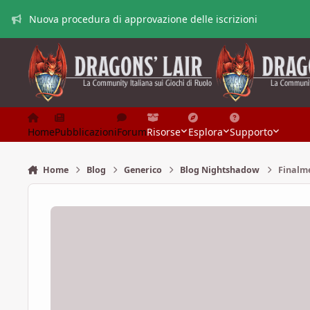
Vai al contenuto
Nuova procedura di approvazione delle iscrizioni
Home
Pubblicazioni
Forum
Risorse
Esplora
Supporto
Home
Blog
Generico
Blog Nightshadow
Finalm