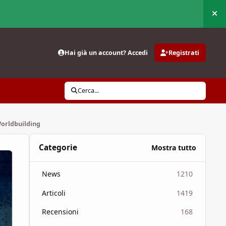
Nas
Hai già un account? Accedi
Registrati
Cerca...
Worldbuilding
Categorie
Mostra tutto
News
1210
Articoli
1419
Recensioni
168