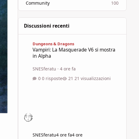
Community
100
Discussioni recenti
Vampiri: La Masquerade V6 si mostra in Alpha
Dungeons & Dragons
Vampiri: La Masquerade V6 si mostra
in Alpha
SNESferatu
·
4 ore fa
0 risposte
21 visualizzazioni
SNESferatu
4 ore fa
4 ore