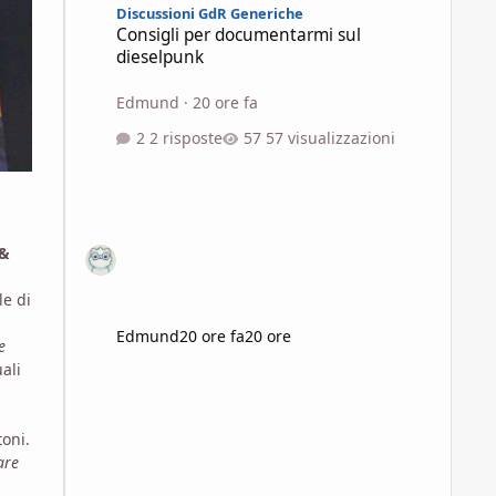
Discussioni GdR Generiche
Consigli per documentarmi sul
dieselpunk
Edmund
·
20 ore fa
2 risposte
57 visualizzazioni
 &
le di
Edmund
20 ore fa
20 ore
e
ali
toni.
are