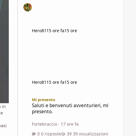
Hero81
15 ore fa
15 ore
Hero81
15 ore fa
15 ore
Saluti e benvenuti avventurieri, mi presento.
Mi presento
Saluti e benvenuti avventurieri, mi
 in
presento.
se
Fortebraccio
·
17 ore fa
asi
0 risposte
39 visualizzazioni