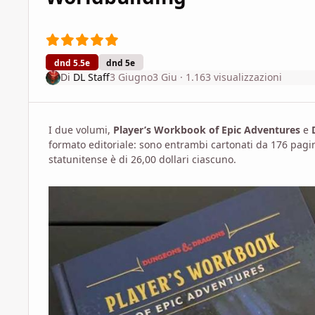
dnd 5.5e
dnd 5e
Di
DL Staff
3 Giugno
3 Giu
· 1.163 visualizzazioni
I due volumi,
Player’s Workbook of Epic Adventures
e
formato editoriale: sono entrambi cartonati da 176 pagine,
statunitense è di 26,00 dollari ciascuno.