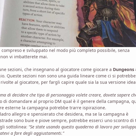
 sia compreso e sviluppato nel modo più completo possibile, senza
 non vi imbatterete mai.
cune sezioni, che insegnano al giocatore come giocare a
Dungeons
io. Queste sezioni non sono una guida lineare come ci si potrebbe
rivolte al giocatore, per fargli capire quale sia la sua versione idea
ima di decidere che tipo di personaggio volete creare, dovete sapere ch
sto di domandare al proprio DM qual è il genere della campagna, qu
ere esterne la campagna potrebbe trarre ispirazione.
 ladro allegro e spensierato che desidera, ma se la campagna è
 strade sono buie e piove sempre, potrebbe esserci uno scontro di 
gli sottolinea:
“Se state usando questo quaderno di lavoro per svilupp
tevi a fare degli aggiustamenti.”