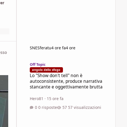
wer
SNESferatu
4 ore fa
4 ore
esso
Lo "Show don't tell" non è autoconsistente, produce narra
Off Topic
angolo dello sfogo
Lo "Show don't tell" non è
autoconsistente, produce narrativa
stancante e oggettivamente brutta
Hero81
·
15 ore fa
0 risposte
57 visualizzazioni