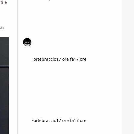
ti e
su
Fortebraccio
17 ore fa
17 ore
Fortebraccio
17 ore fa
17 ore
Consigli per documentarmi sul dieselpunk