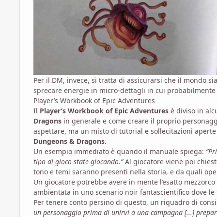
Per il DM, invece, si tratta di assicurarsi che il mondo
sprecare energie in micro-dettagli in cui probabilmente
Player’s Workbook of Epic Adventures
Il
Player’s Workbook of Epic Adventures
è diviso in al
Dragons
in generale e come creare il proprio personagg
aspettare, ma un misto di tutorial e sollecitazioni aperte 
Dungeons & Dragons
.
Un esempio immediato è quando il manuale spiega:
“Pr
tipo di gioco state giocando.”
Al giocatore viene poi chie
tono e temi saranno presenti nella storia, e da quali op
Un giocatore potrebbe avere in mente l’esatto mezzorco
ambientata in uno scenario noir fantascientifico dove le
Per tenere conto persino di questo, un riquadro di consi
un personaggio prima di unirvi a una campagna [...] prepara