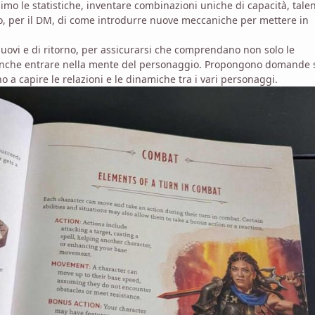
o le statistiche, inventare combinazioni uniche di capacità, talen
no, per il DM, di come introdurre nuove meccaniche per mettere in
nuovi e di ritorno, per assicurarsi che comprendano non solo le
anche entrare nella mente del personaggio. Propongono domande 
o a capire le relazioni e le dinamiche tra i vari personaggi.