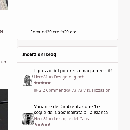
te
Edmund
20 ore fa
20 ore
Inserzioni blog
o un
Il prezzo del potere: la magia nei GdR
Il prezzo del potere: la magia nei GdR
Hero81
in
Design di giochi
2 Commenti
73 Visualizzazioni
Variante dell'ambientazione 'Le soglie del Caos' ispirata a 
Variante dell'ambientazione 'Le
soglie del Caos' ispirata a Talislanta
Hero81
in
Le soglie del Caos