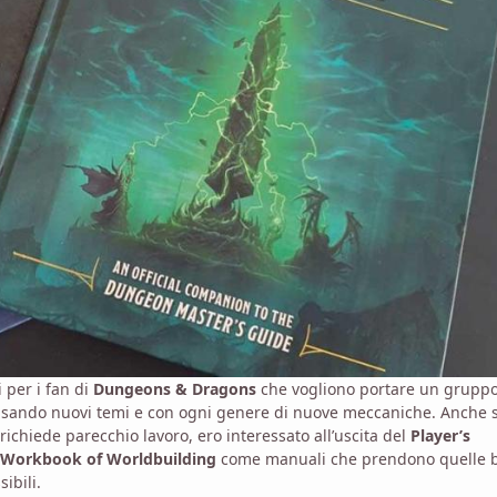
 per i fan di
Dungeons & Dragons
che vogliono portare un gruppo
usando nuovi temi e con ogni genere di nuove meccaniche. Anche 
chiede parecchio lavoro, ero interessato all’uscita del
Player’s
 Workbook of Worldbuilding
come manuali che prendono quelle b
ibili.