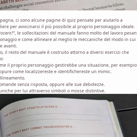
ampagna, ci sono alcune pagine di quiz pensate per aiutarlo a
ere per avvicinarsi il più possibile al proprio personaggio ideale.
iocare?”
, le sollecitazioni del manuale fanno molto del lavoro pesan
rsonaggio e come allineare al meglio le meccaniche del modo in cui
e avanti.
il resto del manuale è costruito attorno a diversi esercizi che
o:
 come il proprio personaggio gestirebbe una situazione, per esempi
ppure come localizzereste e identifichereste un mimic.
allineamento.
 domande senza risposta, oppure alle sue debolezze.
iche per lui attraverso simboli o mosse distintive.