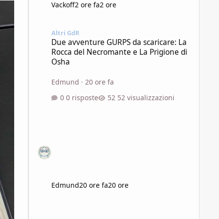
Vackoff
2 ore fa
2 ore
Due avventure GURPS da scaricare: La Rocca del Necroman
Altri GdR
Due avventure GURPS da scaricare: La
Rocca del Necromante e La Prigione di
Osha
Edmund
·
20 ore fa
0 risposte
52 visualizzazioni
Edmund
20 ore fa
20 ore