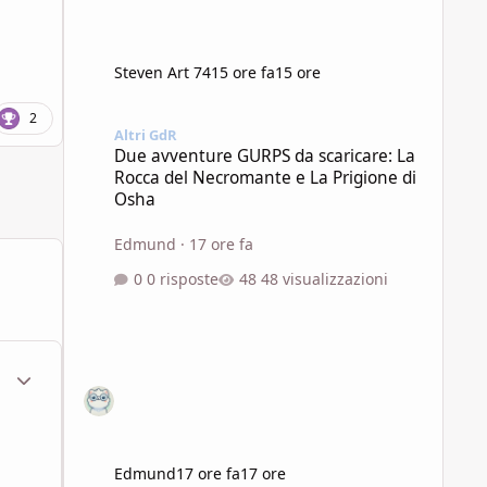
Steven Art 74
15 ore fa
15 ore
Due avventure GURPS da scaricare: La Rocca del Necroman
2
Altri GdR
Due avventure GURPS da scaricare: La
Rocca del Necromante e La Prigione di
Osha
Edmund
·
17 ore fa
0 risposte
48 visualizzazioni
ment_1959655
Statistiche Autore
Edmund
17 ore fa
17 ore