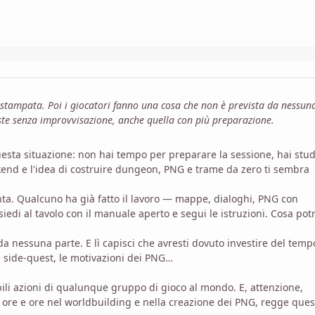
 stampata. Poi i giocatori fanno una cosa che non è prevista da nessun
iste senza improvvisazione, anche quella con più preparazione.
 questa situazione: non hai tempo per preparare la sessione, hai stud
ekend e l'idea di costruire dungeon, PNG e trame da zero ti sembra
ta. Qualcuno ha già fatto il lavoro — mappe, dialoghi, PNG con
 siedi al tavolo con il manuale aperto e segui le istruzioni. Cosa pot
da nessuna parte. E lì capisci che avresti dovuto investire del temp
le side-quest, le motivazioni dei PNG…
li azioni di qualunque gruppo di gioco al mondo. E, attenzione,
o ore e ore nel worldbuilding e nella creazione dei PNG, regge ques