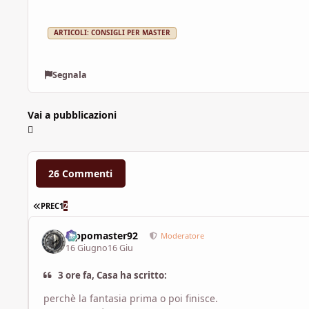
ARTICOLI: CONSIGLI PER MASTER
Segnala
Vai a pubblicazioni
26 Commenti
PRIMA PAGINA
PREC
1
2
Pippomaster92
Moderatore
16 Giugno
16 Giu
3 ore fa, Casa ha scritto:
perchè la fantasia prima o poi finisce.