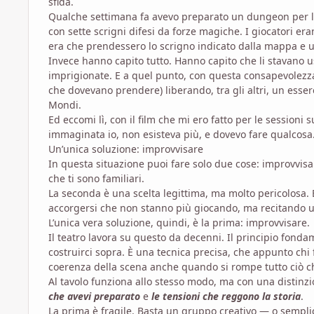
sfida.
Qualche settimana fa avevo preparato un dungeon per l
con sette scrigni difesi da forze magiche. I giocatori er
era che prendessero lo scrigno indicato dalla mappa e 
Invece hanno capito tutto. Hanno capito che li stavano u
imprigionate. E a quel punto, con questa consapevolezza
che dovevano prendere) liberando, tra gli altri, un esse
Mondi.
Ed eccomi lì, con il film che mi ero fatto per le session
immaginata io, non esisteva più, e dovevo fare qualcosa
Un’unica soluzione: improvvisare
In questa situazione puoi fare solo due cose: improvvisar
che ti sono familiari.
La seconda è una scelta legittima, ma molto pericolosa
accorgersi che non stanno più giocando, ma recitando un
L’unica vera soluzione, quindi, è la prima: improvvisare.
Il teatro lavora su questo da decenni. Il principio fond
costruirci sopra. È una tecnica precisa, che appunto chi
coerenza della scena anche quando si rompe tutto ciò ch
Al tavolo funziona allo stesso modo, ma con una distinzi
che avevi preparato
e
le tensioni che reggono la storia
.
La prima è fragile. Basta un gruppo creativo — o sempli