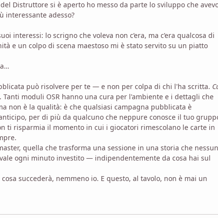
del Distruttore si è aperto ho messo da parte lo sviluppo che avev
iù interessante adesso?
suoi interessi: lo scrigno che voleva non c’era, ma c’era qualcosa di
nità e un colpo di scena maestoso mi è stato servito su un piatto
la…
icata può risolvere per te — e non per colpa di chi l'ha scritta.
C
. Tanti moduli OSR hanno una cura per l'ambiente e i dettagli che
ema non è la qualità: è che qualsiasi campagna pubblicata è
nticipo, per di più da qualcuno che neppure conosce il tuo grupp
n ti risparmia il momento in cui i giocatori rimescolano le carte in
mpre.
aster, quella che trasforma una sessione in una storia che nessu
 e vale ogni minuto investito — indipendentemente da cosa hai sul
e cosa succederà, nemmeno io. E questo, al tavolo, non è mai un