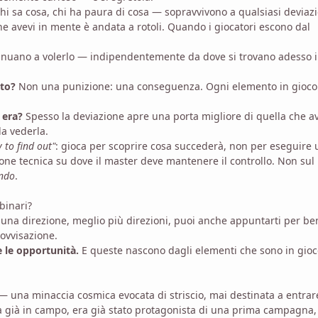
hi sa cosa, chi ha paura di cosa — sopravvivono a qualsiasi deviaz
e avevi in mente è andata a rotoli. Quando i giocatori escono dal
tinuano a volerlo — indipendentemente da dove si trovano adesso i
tto?
Non una punizione: una conseguenza. Ogni elemento in gioco
era?
Spesso la deviazione apre una porta migliore di quella che a
a vederla.
y to find out"
: gioca per scoprire cosa succederà, non per eseguire
zione tecnica su dove il master deve mantenere il controllo. Non sul
endo
.
binari?
i una direzione, meglio più direzioni, puoi anche appuntarti per be
rovvisazione.
e le opportunità.
E queste nascono dagli elementi che sono in gioc
 — una minaccia cosmica evocata di striscio, mai destinata a entrar
a già in campo, era già stato protagonista di una prima campagna,