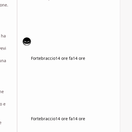
ione.
 ha
vevi
Fortebraccio
14 ore fa
14 ore
 una
ne
o e
Fortebraccio
14 ore fa
14 ore
e
Consigli per documentarmi sul dieselpunk