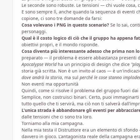
Le seconde sono robuste. Le tensioni — chi vuole cosa, c
E sono sempre lì, anche quando la sequenza di eventi ch
copione, ci sono tre domande da farsi:
Cosa volevano i PNG in questo scenario?
Se lo sai, con
personaggi.
Qual è il costo logico di ciò che il gruppo ha appena fa
obiettivi propri, e il mondo risponde.
Cosa diventa più interessante adesso che prima non lo
preparato — il problema è essere abbastanza presenti d
Apocalypse World
ha un principio di design che dice
"pla
storia già scritta. Non è un invito al caos — è un'indica
dove andrà la storia
, ma sul
perché le cose stanno implod
Non eventi ma opportunità
Quindi, come si risolve il problema del gruppo fuori dai 
Semplice, non costruisci binari. Certo, puoi immaginart
tutto quello che ti servirà, ma ciò non ti salverà dall’imp
L’unica strada è abbandonare gli eventi per abbracciar
dalle tensioni che ci sono tra loro.
Torniamo alla mia campagna.
Nella mia testa il Distruttore era un elemento di sfondo
davvero in gioco. L'antagonista reale della campagna er