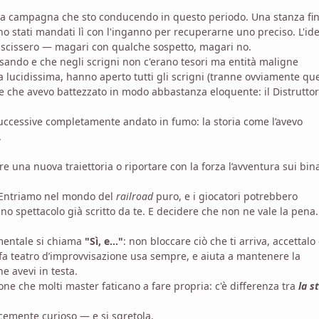
a campagna che sto conducendo in questo periodo. Una stanza fin
ano stati mandati lì con l'inganno per recuperarne uno preciso. L'id
uscissero — magari con qualche sospetto, magari no.
sando e che negli scrigni non c'erano tesori ma entità maligne
 lucidissima, hanno aperto tutti gli scrigni (tranne ovviamente que
re che avevo battezzato in modo abbastanza eloquente: il Distruttor
i successive completamente andato in fumo: la storia come l’avevo
.
e una nuova traiettoria o riportare con la forza l’avventura sui bina
. Entriamo nel mondo del
railroad
puro, e i giocatori potrebbero
o spettacolo già scritto da te. E decidere che non ne vale la pena.
amentale si chiama
"Sì, e..."
: non bloccare ciò che ti arriva, accettalo
 fa teatro d’improvvisazione usa sempre, e aiuta a mantenere la
e avevi in testa.
one che molti master faticano a fare propria: c'è differenza tra
la s
cemente curioso — e si sgretola.