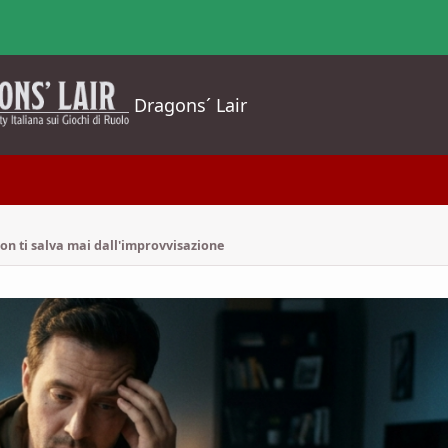
Dragons´ Lair
on ti salva mai dall'improvvisazione