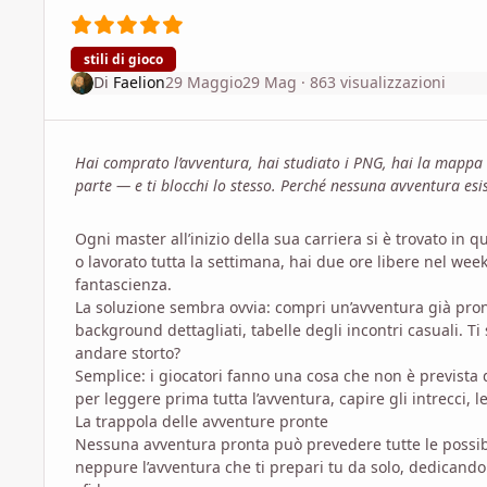
stili di gioco
Di
Faelion
29 Maggio
29 Mag
· 863 visualizzazioni
Hai comprato l’avventura, hai studiato i PNG, hai la mappa
parte — e ti blocchi lo stesso. Perché nessuna avventura es
Ogni master all’inizio della sua carriera si è trovato in
o lavorato tutta la settimana, hai due ore libere nel we
fantascienza.
La soluzione sembra ovvia: compri un’avventura già pron
background dettagliati, tabelle degli incontri casuali. Ti
andare storto?
Semplice: i giocatori fanno una cosa che non è prevista 
per leggere prima tutta l’avventura, capire gli intrecci, 
La trappola delle avventure pronte
Nessuna avventura pronta può prevedere tutte le possibi
neppure l’avventura che ti prepari tu da solo, dedicand