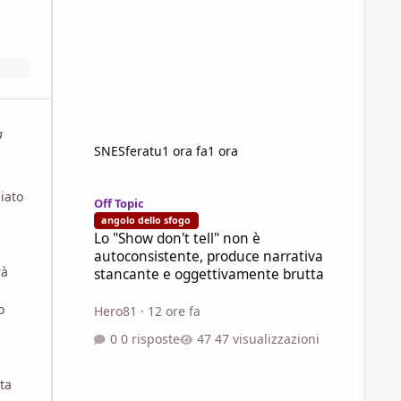
a
SNESferatu
1 ora fa
1 ora
Lo "Show don't tell" non è autoconsistente, produce narra
iato
Off Topic
angolo dello sfogo
Lo "Show don't tell" non è
autoconsistente, produce narrativa
rà
stancante e oggettivamente brutta
o
Hero81
·
12 ore fa
0 risposte
47 visualizzazioni
ta