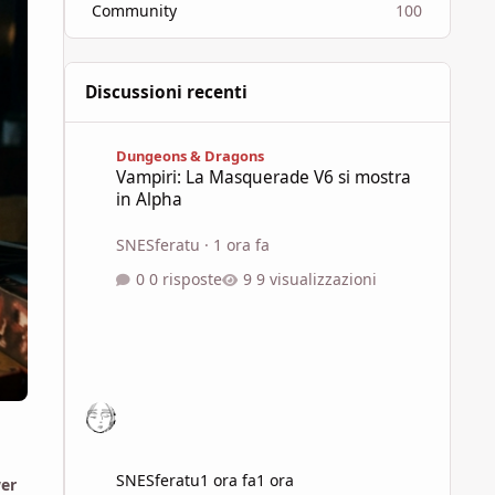
Community
100
Discussioni recenti
Vampiri: La Masquerade V6 si mostra in Alpha
Dungeons & Dragons
Vampiri: La Masquerade V6 si mostra
in Alpha
SNESferatu
·
1 ora fa
0 risposte
9 visualizzazioni
SNESferatu
1 ora fa
1 ora
wer