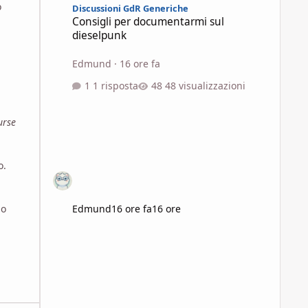
o
Discussioni GdR Generiche
Consigli per documentarmi sul
dieselpunk
Edmund
·
16 ore fa
1 risposta
48 visualizzazioni
urse
o.
Edmund
16 ore fa
16 ore
no