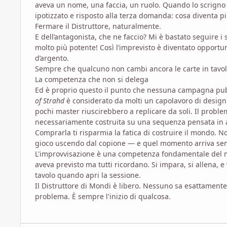
aveva un nome, una faccia, un ruolo. Quando lo scrigno 
ipotizzato e risposto alla terza domanda: cosa diventa p
Fermare il Distruttore, naturalmente.
E dell’antagonista, che ne faccio? Mi è bastato seguire i 
molto più potente! Così l’imprevisto è diventato opportu
d’argento.
Sempre che qualcuno non cambi ancora le carte in tavo
La competenza che non si delega
Ed è proprio questo il punto che nessuna campagna pubbl
of Strahd
è considerato da molti un capolavoro di design
pochi master riuscirebbero a replicare da soli. Il probl
necessariamente costruita su una sequenza pensata in a
Comprarla ti risparmia la fatica di costruire il mondo. No
gioco uscendo dal copione — e quel momento arriva se
L'improvvisazione è una competenza fondamentale del m
aveva previsto ma tutti ricordano. Si impara, si allena,
tavolo quando apri la sessione.
Il Distruttore di Mondi è libero. Nessuno sa esattament
problema. È sempre l'inizio di qualcosa.