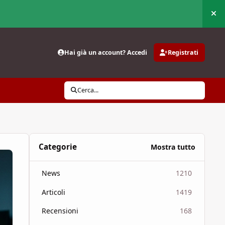
Nas
Hai già un account? Accedi
Registrati
Cerca...
Categorie
Mostra tutto
News
1210
Articoli
1419
Recensioni
168