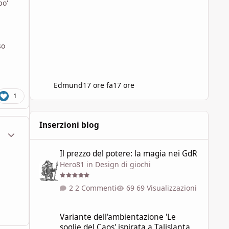
po'
so
Edmund
17 ore fa
17 ore
1
Inserzioni blog
ment_1959660
Statistiche Autore
Il prezzo del potere: la magia nei GdR
Il prezzo del potere: la magia nei GdR
Hero81
in
Design di giochi
2 Commenti
69 Visualizzazioni
Variante dell'ambientazione 'Le soglie del Caos' ispirata a 
Variante dell'ambientazione 'Le
soglie del Caos' ispirata a Talislanta