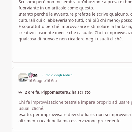
Scusami però non mi sembra un'obiezione a prova di bomba
fuorviante in un articolo come questo.
Intanto perché le avventure prefatte le scrive qualcuno, q
culturali cui ci abbeveriamo tutti, chi più chi meno) posso
E soprattutto perché improvvisare è stimolare la fantasia,
creativo cosciente invece che casuale. Chi fa improvvisaz
qualcosa di nuovo e non ricadere negli usuali cliché.
Casa
Circolo degli Antichi
16 Giugno
16 Giu
2 ore fa, Pippomaster92 ha scritto:
Chi fa improvvisazione teatrale impara proprio ad usare 
usuali cliché.
esatto, per improvvisare devi studiare, non si improvvisa
altrimenti ricadi nella mia osservazione precedente