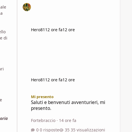
ale
ea
Hero81
12 ore fa
12 ore
llo
e di
ri
Hero81
12 ore fa
12 ore
Saluti e benvenuti avventurieri, mi presento.
Mi presento
 e
Saluti e benvenuti avventurieri, mi
presento.
toria
Fortebraccio
·
14 ore fa
0 risposte
35 visualizzazioni