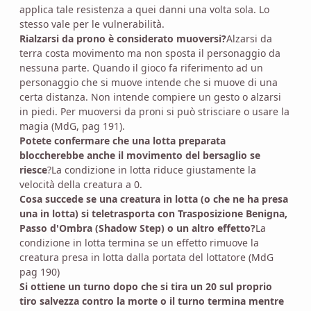
applica tale resistenza a quei danni una volta sola. Lo
stesso vale per le vulnerabilità.
Rialzarsi da prono è considerato muoversi?
Alzarsi da
terra costa movimento ma non sposta il personaggio da
nessuna parte. Quando il gioco fa riferimento ad un
personaggio che si muove intende che si muove di una
certa distanza. Non intende compiere un gesto o alzarsi
in piedi. Per muoversi da proni si può strisciare o usare la
magia (MdG, pag 191).
Potete confermare che una lotta preparata
bloccherebbe anche il movimento del bersaglio se
riesce
?La condizione in lotta riduce giustamente la
velocità della creatura a 0.
Cosa succede se una creatura in lotta (o che ne ha presa
una in lotta) si teletrasporta con Trasposizione Benigna,
Passo d'Ombra (Shadow Step) o un altro effetto?
La
condizione in lotta termina se un effetto rimuove la
creatura presa in lotta dalla portata del lottatore (MdG
pag 190)
Si ottiene un turno dopo che si tira un 20 sul proprio
tiro salvezza contro la morte o il turno termina mentre