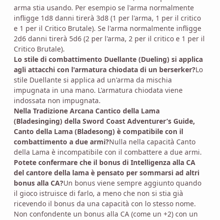
arma stia usando. Per esempio se l'arma normalmente
infligge 1d8 danni tirerà 3d8 (1 per l'arma, 1 per il critico
e 1 per il Critico Brutale). Se l'arma normalmente infligge
2d6 danni tirerà 5d6 (2 per l'arma, 2 per il critico e 1 per il
Critico Brutale).
Lo stile di combattimento Duellante (Dueling) si applica
agli attacchi con l'armatura chiodata di un berserker?
Lo
stile Duellante si applica ad un'arma da mischia
impugnata in una mano. L'armatura chiodata viene
indossata non impugnata.
Nella Tradizione Arcana Cantico della Lama
(Bladesinging) della Sword Coast Adventurer’s Guide,
Canto della Lama (Bladesong) è compatibile con il
combattimento a due armi?
Nulla nella capacità Canto
della Lama è incompatibile con il combattere a due armi.
Potete confermare che il bonus di Intelligenza alla CA
del cantore della lama è pensato per sommarsi ad altri
bonus alla CA?
Un bonus viene sempre aggiunto quando
il gioco istruisce di farlo, a meno che non si stia già
ricevendo il bonus da una capacità con lo stesso nome.
Non confondente un bonus alla CA (come un +2) con un