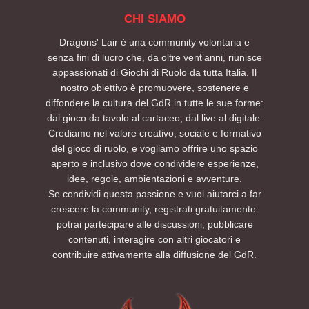
solamente di questo, essendo l'evento in se
sia a chi non ha mai tirato un dado in vita
CHI SIAMO
molto legato all'area conosciuta come la
sua.
Tenda Tolkien, attorno cui è stato costruito il
Puoi partecipare da solo, con amici o con il
Dragons' Lair è una community volontaria e
programma quest'anno con il fine di
tuo gruppo: penseremo noi a organizzare i
senza fini di lucro che, da oltre vent’anni, riunisce
intrecciare letteratura, mito, ecologia,
tavoli e a farvi entrare subito nell’atmosfera.
appassionati di Giochi di Ruolo da tutta Italia. Il
fumetto, poesia, filosofia e performance in un
La sessione sarà singola e autoconclusiva,
nostro obiettivo è promuovere, sostenere e
unico spazio culturale. Saranno infatti
quindi non è necessario aver partecipato ad
diffondere la cultura del GdR in tutte le sue forme:
presenti molti laboratori e attività didattiche
altri eventi AETERNIS per godersi la storia
dal gioco da tavolo al cartaceo, dal live al digitale.
molto interessanti.
dall’inizio alla fine.
Crediamo nel valore creativo, sociale e formativo
Degno di nota per i membri di D'L che
Per ulteriori informazioni consultate la
del gioco di ruolo, e vogliamo offrire uno spazio
vorranno parteciparvi è il padiglione
sezione FAQ di questo evento. Per esigenze
aperto e inclusivo dove condividere esperienze,
nominato Tenda dei Giochi (The Riddle Pit).
particolari è possibile contattarci tramite i
idee, regole, ambientazioni e avventure.
Quest'area è dedicata alle attività di gioco,
nostri canali social.
Se condividi questa passione e vuoi aiutarci a far
dove esperti e neofiti potranno cimentarsi in
Non vediamo l’ora di vedervi lì.
sessioni multi-tavolo, partecipare a workshop
Preparatevi a tirare l’iniziativa: tra tortelli,
crescere la community, registrati gratuitamente:
tematici, provare nuovi giochi in apposite
colline e oscurità… la missione sta per
potrai partecipare alle discussioni, pubblicare
sessioni dimostrative, chiacchierare e
cominciare.
contenuti, interagire con altri giocatori e
divertirsi.
PRENOTA UN POSTO AL TAVOLO SUL NOSTRO
contribuire attivamente alla diffusione del GdR.
EVENTBRITE
Per restare aggiornati sulle prossime sessioni
ed eventi futuri, seguite AETERNIS sui social e