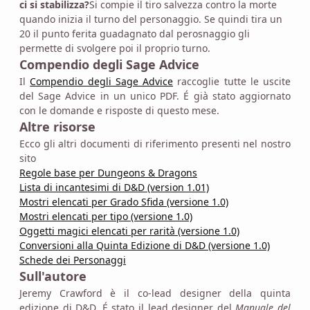
ci si stabilizza?
Si compie il tiro salvezza contro la morte
quando inizia il turno del personaggio. Se quindi tira un
20 il punto ferita guadagnato dal perosnaggio gli
permette di svolgere poi il proprio turno.
Compendio degli Sage Advice
Il
Compendio degli Sage Advice
raccoglie tutte le uscite
del Sage Advice in un unico PDF. É già stato aggiornato
con le domande e risposte di questo mese.
Altre risorse
Ecco gli altri documenti di riferimento presenti nel nostro
sito
Regole base per Dungeons & Dragons
Lista di incantesimi di D&D (version 1.01)
Mostri elencati per Grado Sfida (versione 1.0)
Mostri elencati per tipo (versione 1.0)
Oggetti magici elencati per rarità (versione 1.0)
Conversioni alla Quinta Edizione di D&D (versione 1.0)
Schede dei Personaggi
Sull'autore
Jeremy Crawford è il co-lead designer della quinta
edizione di D&D. É stato il lead designer del
Manuale del