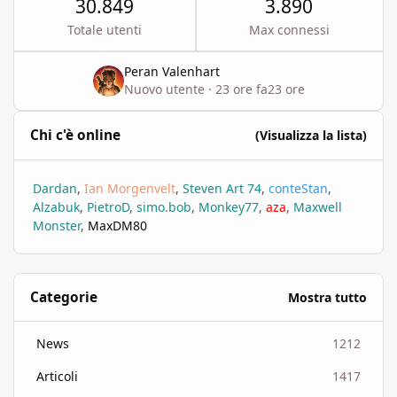
30.849
3.890
Totale utenti
Max connessi
Peran Valenhart
Nuovo utente
·
23 ore fa
23 ore
Chi c'è online
(Visualizza la lista)
Dardan
Ian Morgenvelt
Steven Art 74
conteStan
Alzabuk
PietroD
simo.bob
Monkey77
aza
Maxwell
Monster
MaxDM80
Categorie
Mostra tutto
News
1212
Articoli
1417