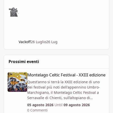
Vackoff
26 Luglio
26 Lug
Prossimi eventi
Montelago Celtic Festival - XXIII edizione
Montelago Celtic Festival - XXIII edizione
Quest'anno si terrà la XXIII edizione di uno
dei festival più noti dell'appennino Umbro-
Marchigiano, il Montelago Celtic Festival a
Serravalle di Chienti, sull’altopiano di
Colfiorito in provincia di Macerata.
05 agosto 2026
Until
09 agosto 2026
https://www.montelagocelticfestival.it/
0 Commenti