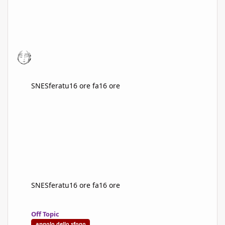
SNESferatu
16 ore fa
16 ore
SNESferatu
16 ore fa
16 ore
Lo "Show don't tell" non è autoconsistente, produce narrativa s
Off Topic
angolo dello sfogo