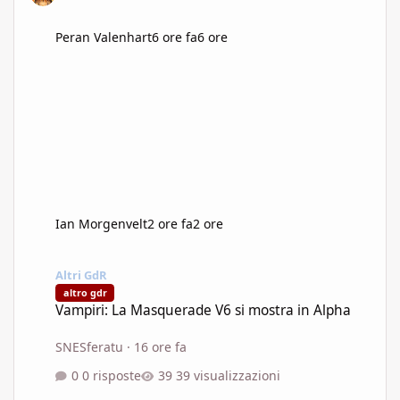
Peran Valenhart
6 ore fa
6 ore
Ian Morgenvelt
2 ore fa
2 ore
Vampiri: La Masquerade V6 si mostra in Alpha
Altri GdR
altro gdr
Vampiri: La Masquerade V6 si mostra in Alpha
SNESferatu
·
16 ore fa
0 risposte
39 visualizzazioni