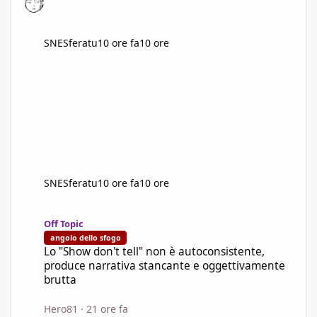
SNESferatu
10 ore fa
10 ore
SNESferatu
10 ore fa
10 ore
Lo "Show don't tell" non è autoconsistente, produce narrativa s
Off Topic
angolo dello sfogo
Lo "Show don't tell" non è autoconsistente,
produce narrativa stancante e oggettivamente
brutta
Hero81
·
21 ore fa