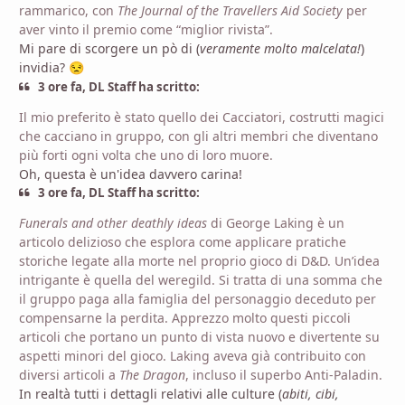
rammarico, con
The Journal of the Travellers Aid Society
per
aver vinto il premio come “miglior rivista”.
Mi pare di scorgere un pò di (
veramente molto malcelata!
)
invidia?
😒
3 ore fa, DL Staff ha scritto:
Il mio preferito è stato quello dei Cacciatori, costrutti magici
che cacciano in gruppo, con gli altri membri che diventano
più forti ogni volta che uno di loro muore.
Oh, questa è un'idea davvero carina!
3 ore fa, DL Staff ha scritto:
Funerals and other deathly ideas
di George Laking è un
articolo delizioso che esplora come applicare pratiche
storiche legate alla morte nel proprio gioco di D&D. Un’idea
intrigante è quella del weregild. Si tratta di una somma che
il gruppo paga alla famiglia del personaggio deceduto per
compensarne la perdita. Apprezzo molto questi piccoli
articoli che portano un punto di vista nuovo e divertente su
aspetti minori del gioco. Laking aveva già contribuito con
diversi articoli a
The Dragon
, incluso il superbo Anti-Paladin.
In realtà tutti i dettagli relativi alle culture (
abiti, cibi,