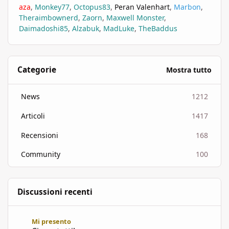
aza
Monkey77
Octopus83
Peran Valenhart
Marbon
Theraimbownerd
Zaorn
Maxwell Monster
Daimadoshi85
Alzabuk
MadLuke
TheBaddus
Categorie
Mostra tutto
News
1212
Articoli
1417
Recensioni
168
Community
100
Discussioni recenti
Ciao a tutti!
Mi presento