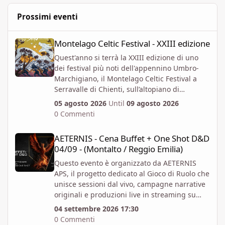
Prossimi eventi
Montelago Celtic Festival - XXIII edizione
Montelago Celtic Festival - XXIII edizione
Quest'anno si terrà la XXIII edizione di uno
dei festival più noti dell'appennino Umbro-
Marchigiano, il Montelago Celtic Festival a
Serravalle di Chienti, sull’altopiano di
Colfiorito in provincia di Macerata.
05 agosto 2026
Until
09 agosto 2026
https://www.montelagocelticfestival.it/
0 Commenti
Il festiva è pensato per far vivere un
AETERNIS - Cena Buffet + One Shot D&D 04/09 - (Montalto / Regg
esperienza immersiva a chi vi partecipa,
AETERNIS - Cena Buffet + One Shot D&D
tantochè I biglietti attualmente disponibili
04/09 - (Montalto / Reggio Emilia)
permettono l'accesso per almeno due giorni
consecutivi. E' attiva la prevendita Spring
Questo evento è organizzato da AETERNIS
Offer, che mette a disposizione dal 6 Aprile al
APS, il progetto dedicato al Gioco di Ruolo che
12 Giugno un numero massimo biglietti 4000.
unisce sessioni dal vivo, campagne narrative
Al momento i prezzi per la prevendita sono i
originali e produzioni live in streaming su
seguenti:
Twitch.
04 settembre 2026 17:30
Abbonamento x 1 persona per 4gg - 82 EUR +
Vi aspettiamo per un Evento Speciale: Cena
0 Commenti