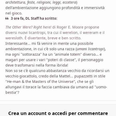
architettura, feste, religioni, leggi, eccetera
)
dell'ambientazione aggiungono profondità e immersività
nel gioco.
3 ore fa, DL Staff ha scritto:
The Other Were? Right here!
di Roger E. Moore propone
diversi nuovi licantropi, tra cui il werelion, il wereram e il
weresloth. È divertente, breve e ben scritto.
Interessante... mi fà venire in mente una possibile
ambientazione, in cui c'è solo una razza (
umani licantropi
),
ma ogni "sottorazza" ha un "animale totem" diverso... e
magari per usare i vari "poteri di classe", il personaggio
deve trasfomarsi nella forma ibrida!
Non so se c'è qualcuno abbastanza vecchio da ricordarsi un
vecchio giocattolo, credo della Mattel... pupazzetti in stile
"He-man & the Masters of the Universe", che se gli
allungavi il torace la faccia cambiava da umano ad "uomo-
bestia"?
Crea un account o accedi per commentare