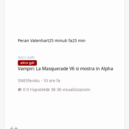
Peran Valenhart
25 minuti fa
25 min
Vampiri: La Masquerade V6 si mostra in Alpha
Altri GdR
altro gdr
Vampiri: La Masquerade V6 si mostra in Alpha
SNESferatu
·
10 ore fa
0 risposte
36 visualizzazioni