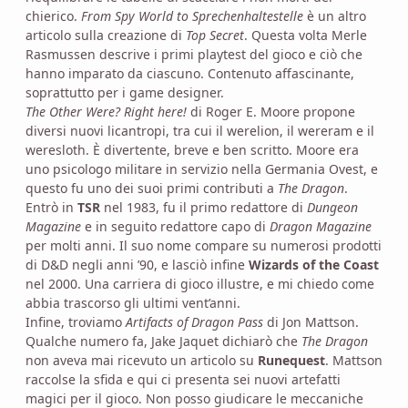
chierico.
From Spy World to Sprechenhaltestelle
è un altro
articolo sulla creazione di
Top Secret
. Questa volta Merle
Rasmussen descrive i primi playtest del gioco e ciò che
hanno imparato da ciascuno. Contenuto affascinante,
soprattutto per i game designer.
The Other Were? Right here!
di Roger E. Moore propone
diversi nuovi licantropi, tra cui il werelion, il wereram e il
weresloth. È divertente, breve e ben scritto. Moore era
uno psicologo militare in servizio nella Germania Ovest, e
questo fu uno dei suoi primi contributi a
The Dragon
.
Entrò in
TSR
nel 1983, fu il primo redattore di
Dungeon
Magazine
e in seguito redattore capo di
Dragon Magazine
per molti anni. Il suo nome compare su numerosi prodotti
di D&D negli anni ’90, e lasciò infine
Wizards of the Coast
nel 2000. Una carriera di gioco illustre, e mi chiedo come
abbia trascorso gli ultimi vent’anni.
Infine, troviamo
Artifacts of Dragon Pass
di Jon Mattson.
Qualche numero fa, Jake Jaquet dichiarò che
The Dragon
non aveva mai ricevuto un articolo su
Runequest
. Mattson
raccolse la sfida e qui ci presenta sei nuovi artefatti
magici per il gioco. Non posso giudicare le meccaniche