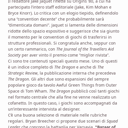
Il redattore Jake Jaquet riflette su Origins ’80, a cui ha
partecipato l’intero staff editoriale (Jake, Kim Mohan e
Bryce Knorr). Lo critica con un elogio tiepido, definendolo
una “convention decente” che probabilmente sarà
“dimenticata domani”. Jaquet si lamenta delle dimensioni
ridotte dello spazio espositivo e suggerisce che sia giunto
il momento per le convention di giochi di trasferirsi in
strutture professionali. Si congratula anche, seppur con
un certo rammarico, con
The Journal of the Travellers Aid
Society
per aver vinto il premio come “miglior rivista”.
Ci sono tre contenuti speciali questo mese. Uno di questi
è un indice completo di
The Dragon
e anche di
The
Strategic Review
, la pubblicazione interna che precedeva
The Dragon
. Gli altri due sono espansioni del sempre
popolare gioco da tavolo Awful Green Things from Outer
Space di Tom Wham.
The Dragon
pubblicò così tanti giochi
nel formato centrale che alla fine ne venne realizzato un
cofanetto. In questo caso, i giochi sono accompagnati da
un’interessante intervista al designer.
C’è una buona selezione di materiale nelle rubriche
regolari. Bryan Breecher ci propone due scenari di
Squad
Leader
che coprono la battaglia per Varsavia.
"Bazaar of