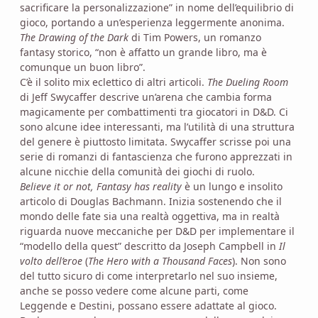
sacrificare la personalizzazione” in nome dell’equilibrio di
gioco, portando a un’esperienza leggermente anonima.
The Drawing of the Dark
di Tim Powers, un romanzo
fantasy storico, “non è affatto un grande libro, ma è
comunque un buon libro”.
C’è il solito mix eclettico di altri articoli.
The Dueling Room
di Jeff Swycaffer descrive un’arena che cambia forma
magicamente per combattimenti tra giocatori in D&D. Ci
sono alcune idee interessanti, ma l’utilità di una struttura
del genere è piuttosto limitata. Swycaffer scrisse poi una
serie di romanzi di fantascienza che furono apprezzati in
alcune nicchie della comunità dei giochi di ruolo.
Believe it or not, Fantasy has reality
è un lungo e insolito
articolo di Douglas Bachmann. Inizia sostenendo che il
mondo delle fate sia una realtà oggettiva, ma in realtà
riguarda nuove meccaniche per D&D per implementare il
“modello della quest” descritto da Joseph Campbell in
Il
volto dell’eroe
(
The Hero with a Thousand Faces
). Non sono
del tutto sicuro di come interpretarlo nel suo insieme,
anche se posso vedere come alcune parti, come
Leggende e Destini, possano essere adattate al gioco.