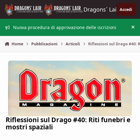
Vai al contenuto
Dragons´ Lair
Accedi
Nuova procedura di approvazione delle iscrizioni
Nas
Home
Pubblicazioni
Articoli
Riflessioni sul Drago #40: R
Riflessioni sul Drago #40: Riti funebri e
mostri spaziali