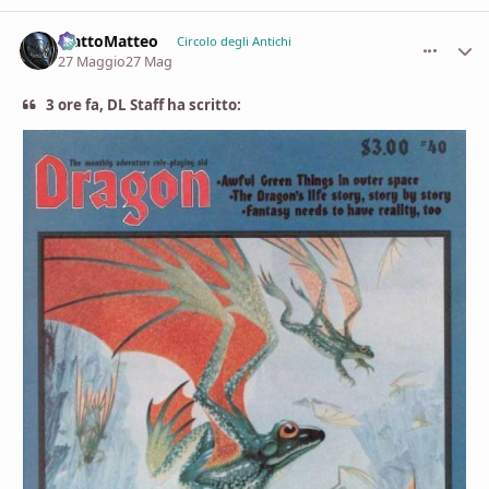
MattoMatteo
comment_
Stati
Circolo degli Antichi
27 Maggio
27 Mag
3 ore fa, DL Staff ha scritto: