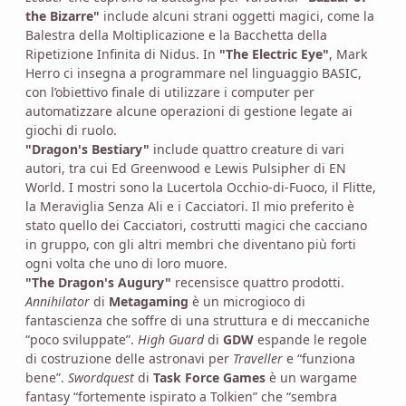
the Bizarre"
include alcuni strani oggetti magici, come la
Balestra della Moltiplicazione e la Bacchetta della
Ripetizione Infinita di Nidus. In
"The Electric Eye"
, Mark
Herro ci insegna a programmare nel linguaggio BASIC,
con l’obiettivo finale di utilizzare i computer per
automatizzare alcune operazioni di gestione legate ai
giochi di ruolo.
"Dragon's Bestiary"
include quattro creature di vari
autori, tra cui Ed Greenwood e Lewis Pulsipher di EN
World. I mostri sono la Lucertola Occhio-di-Fuoco, il Flitte,
la Meraviglia Senza Ali e i Cacciatori. Il mio preferito è
stato quello dei Cacciatori, costrutti magici che cacciano
in gruppo, con gli altri membri che diventano più forti
ogni volta che uno di loro muore.
"The Dragon's Augury"
recensisce quattro prodotti.
Annihilator
di
Metagaming
è un microgioco di
fantascienza che soffre di una struttura e di meccaniche
“poco sviluppate”.
High Guard
di
GDW
espande le regole
di costruzione delle astronavi per
Traveller
e “funziona
bene”.
Swordquest
di
Task Force Games
è un wargame
fantasy “fortemente ispirato a Tolkien” che “sembra