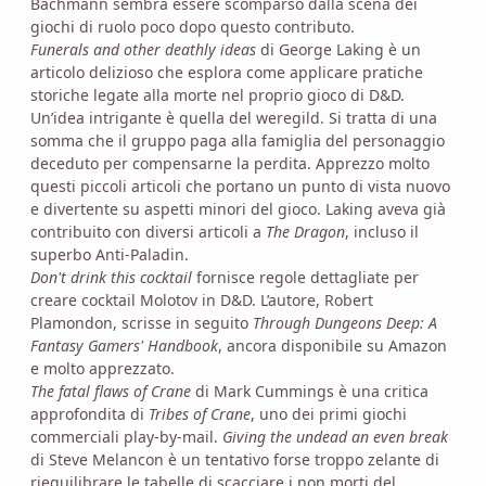
Bachmann sembra essere scomparso dalla scena dei
giochi di ruolo poco dopo questo contributo.
Funerals and other deathly ideas
di George Laking è un
articolo delizioso che esplora come applicare pratiche
storiche legate alla morte nel proprio gioco di D&D.
Un’idea intrigante è quella del weregild. Si tratta di una
somma che il gruppo paga alla famiglia del personaggio
deceduto per compensarne la perdita. Apprezzo molto
questi piccoli articoli che portano un punto di vista nuovo
e divertente su aspetti minori del gioco. Laking aveva già
contribuito con diversi articoli a
The Dragon
, incluso il
superbo Anti-Paladin.
Don't drink this cocktail
fornisce regole dettagliate per
creare cocktail Molotov in D&D. L’autore, Robert
Plamondon, scrisse in seguito
Through Dungeons Deep: A
Fantasy Gamers' Handbook
, ancora disponibile su Amazon
e molto apprezzato.
The fatal flaws of Crane
di Mark Cummings è una critica
approfondita di
Tribes of Crane
, uno dei primi giochi
commerciali play-by-mail.
Giving the undead an even break
di Steve Melancon è un tentativo forse troppo zelante di
riequilibrare le tabelle di scacciare i non morti del