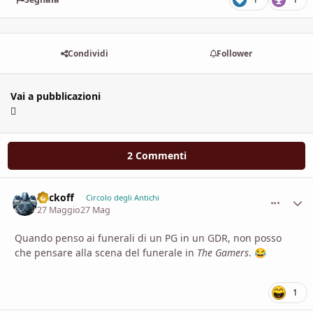
Condividi
Follower
Vai a pubblicazioni
2 Commenti
Vackoff
comment_
Stati
Circolo degli Antichi
27 Maggio
27 Mag
Quando penso ai funerali di un PG in un GDR, non posso
che pensare alla scena del funerale in
The Gamers
.
😂
1