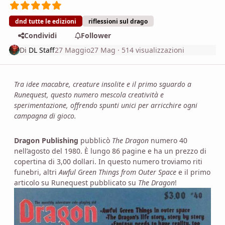
dnd tutte le edizioni
riflessioni sul drago
Condividi
Follower
Di
DL Staff
27 Maggio
27 Mag
· 514 visualizzazioni
Tra idee macabre, creature insolite e il primo sguardo a
Runequest, questo numero mescola creatività e
sperimentazione, offrendo spunti unici per arricchire ogni
campagna di gioco.
Dragon Publishing
pubblicò
The Dragon
numero 40
nell’agosto del 1980. È lungo 86 pagine e ha un prezzo di
copertina di 3,00 dollari. In questo numero troviamo riti
funebri, altri
Awful Green Things from Outer Space
e il primo
articolo su Runequest pubblicato su
The Dragon
!